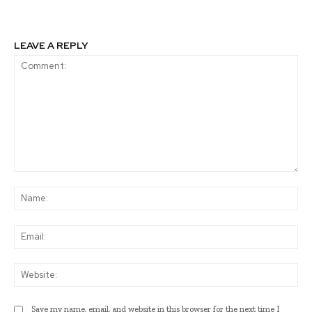
orbe
LEAVE A REPLY
Comment:
Na
Ema
Web
Save my name, email, and website in this browser for the next time I