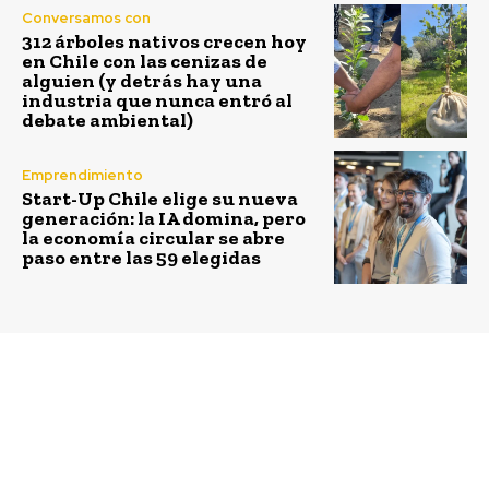
Conversamos con
312 árboles nativos crecen hoy
en Chile con las cenizas de
alguien (y detrás hay una
industria que nunca entró al
debate ambiental)
Emprendimiento
Start-Up Chile elige su nueva
generación: la IA domina, pero
la economía circular se abre
paso entre las 59 elegidas
Previous article
Next article
¡Tricampeón mundial!
Fundación Ayüwn
Chile es nuevamente el
dejará su huella en
mejor destino de
Torres del Paine
turismo aventura en el