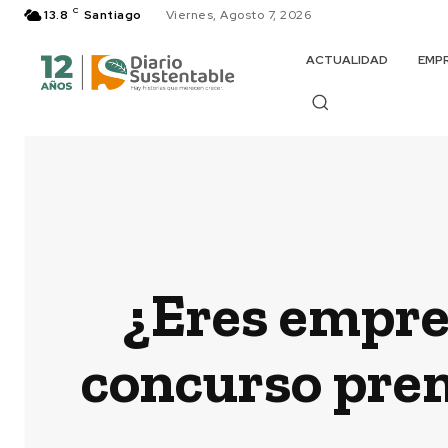
C
13.8
Santiago
Viernes, Agosto 7, 2026
ACTUALIDAD
EMP
¿Eres empren
concurso prem