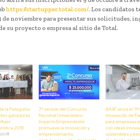
eb
https://startupper.total.com/
. Los candidatos 
13 de noviembre para presentar sus solicitudes, i
de su proyecto o empresa al sitio de Total.
e la Patagonia
2ª versión del Concurso
BASF lanza el “Pr
ntes ganadoras
Nacional Universitario
Innovación de F
Mujer
Impacto Emprendedor
para empresas 
rística 2018
promueve la innovación y
con ideas innova
 2018
emprendimiento:
sostenibles y es