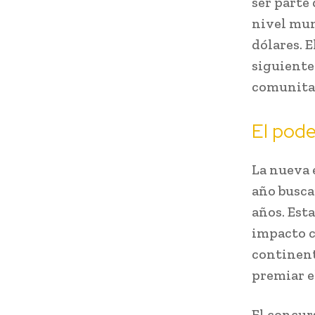
ser parte
nivel mun
dólares. E
siguiente
comunitar
El pod
La nueva 
año busca
años. Est
impacto c
continent
premiar e
El concurs