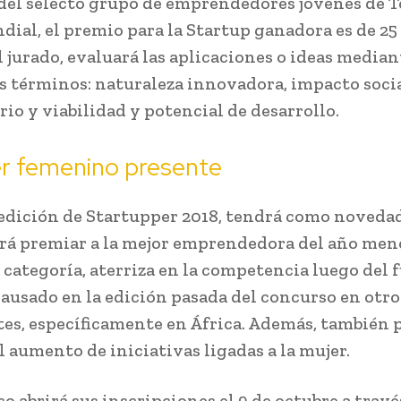
 del selecto grupo de emprendedores jóvenes de T
dial, el premio para la Startup ganadora es de 25
l jurado, evaluará las aplicaciones o ideas median
s términos: naturaleza innovadora, impacto socia
io y viabilidad y potencial de desarrollo.
er femenino presente
edición de Startupper 2018, tendrá como novedad
rá premiar a la mejor emprendedora del año meno
a categoría, aterriza en la competencia luego del 
ausado en la edición pasada del concurso en otro
es, específicamente en África. Además, también 
l aumento de iniciativas ligadas a la mujer.
o abrirá sus inscripciones el 9 de octubre a travé