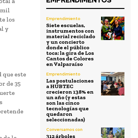
EMPRENDIMENTOS
otal a
 mil
te los
Emprendimiento
Siete escuelas,
l y
instrumentos con
material reciclado
y un concierto
donde el público
toca: la gira de Los
Cantos de Colores
en Valparaíso
 que este
Emprendimiento
Las postulaciones
r de 35
a HUBTEC
crecieron 138% en
fuerte
un año (y estas
s
son las cinco
tecnologías que
pretende
quedaron
seleccionadas)
Conversamos con
312 árboles
s de la