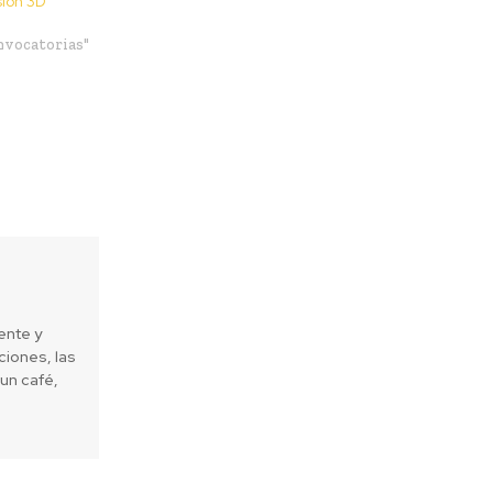
ión 3D
nvocatorias"
ente y
iones, las
un café,