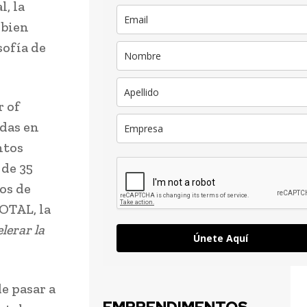
, la
 bien
sofía de
r of
adas en
ntos
 de 35
os de
OTAL, la
lerar la
Únete Aquí
e pasar a