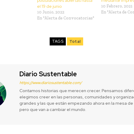
postulaciones abiertas hasta
mediante impres
el 19 de junio
10 Febrero, 2021
10 Junio, 2022
En "Alerta de Co
En "Alerta de Convocatorias"
TAGS
Total
Diario Sustentable
https://www.diariosustentable.com/
Contamos historias que merecen crecer. Pensamos difer
elegimos creer en las personas, comunidades y organizac
grandes y las que están empezando ahora en la mesa de 
pero que van a cambiar el mundo.