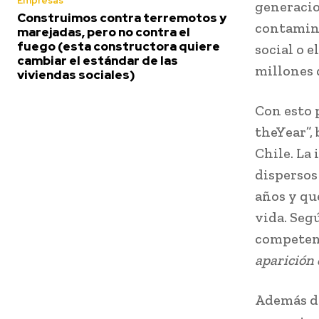
Empresas
generacio
Construimos contra terremotos y
contamina
marejadas, pero no contra el
fuego (esta constructora quiere
social o e
cambiar el estándar de las
millones 
viviendas sociales)
Con esto 
theYear”,
Chile. La
dispersos
años y qu
vida. Seg
competenc
aparición 
Además de