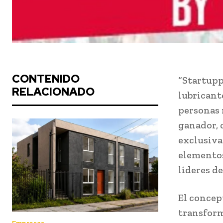
CONTENIDO
“Startupp
RELACIONADO
lubricant
personas 
ganador, 
exclusiva
elementos
líderes d
El concep
transform