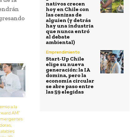
nativos crecen
tendrán
hoy en Chile con
las cenizas de
ngresando
alguien (y detrás
hay una industria
que nunca entró
al debate
ambiental)
Emprendimiento
Start-Up Chile
elige su nueva
generación: la IA
domina, pero la
economía circular
se abre paso entre
las 59 elegidas
emio a la
orward AM”
emergentes
doras,
calables