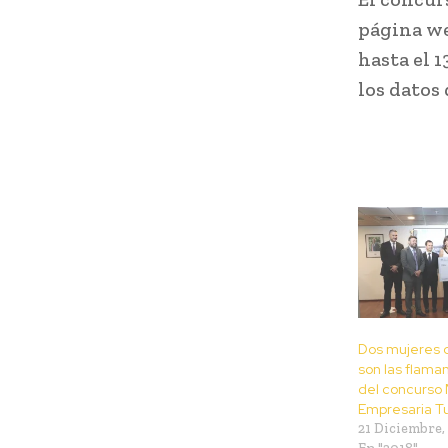
página w
hasta el 
los datos 
Dos mujeres d
son las flama
del concurso 
Empresaria Tu
21 Diciembre,