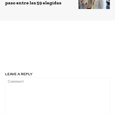
paso entre las 59 elegidas
Previous article
Next article
Ministros
La nueva apuesta del
latinoamericanos y
mercado zapatero
referentes mundiales
chileno
del agua debaten en
Santiago
LEAVE A REPLY