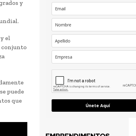
ígrados y
undial.
y el
n conjunto
za
undamente
 se puede
ntos que
Únete Aquí