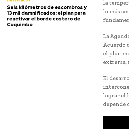
Destacados
la temper
Seis kilómetros de escombros y
lo más cer
13 mil damnificados: el plan para
reactivar el borde costero de
fundament
Coquimbo
La Agenda
Acuerdo d
el plan m
extrema, 
El desarr
intercone
lograr el
depende d