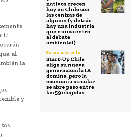
nativos crecen
hoy en Chile con
las cenizas de
alguien (y detrás
ntemente
hay una industria
que nunca entró
 la
al debate
ambiental)
vocarán
Emprendimiento
que, al
Start-Up Chile
ambién la
elige su nueva
generación: la IA
domina, pero la
economía circular
se abre paso entre
que
las 59 elegidas
tenible y
ntos
ón