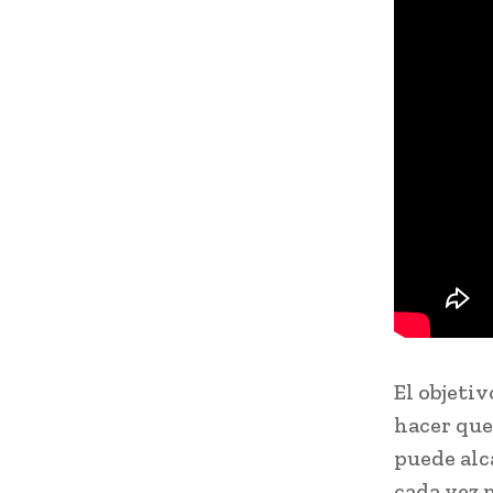
El objeti
hacer que
puede alc
cada vez 