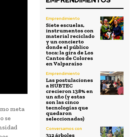
EMPRENDIMENTOS
Emprendimiento
Siete escuelas,
instrumentos con
material reciclado
y un concierto
donde el público
toca: la gira de Los
Cantos de Colores
en Valparaíso
Emprendimiento
Las postulaciones
a HUBTEC
crecieron 138% en
un año (y estas
son las cinco
tecnologías que
como meta
quedaron
o se
seleccionadas)
ensidad
Conversamos con
312 árboles
mos