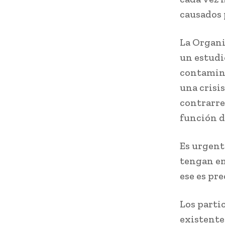
causados ​
La Organi
un estudi
contamina
una crisi
contrarre
función d
Es urgent
tengan en
ese es pr
Los parti
existentes