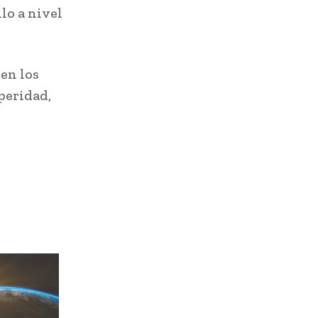
llo a nivel
 en los
speridad,