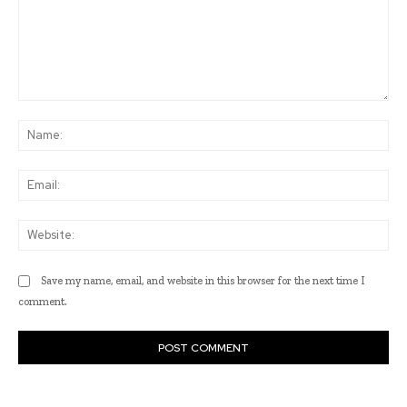
Comment:
Na
Ema
Web
Save my name, email, and website in this browser for the next time I
comment.