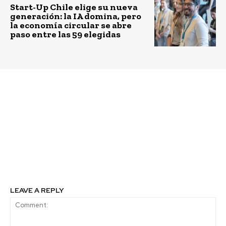
Start-Up Chile elige su nueva
generación: la IA domina, pero
la economía circular se abre
paso entre las 59 elegidas
Previous article
Next article
Chilenos crean
Primera Misión
plataforma que
Comercial B a Holanda
compara la calidad de
organizada por Sistema
los cursos en las
B y Mujeres del Pacífico
empresas
fortalece lazos entre
Europa y América
Latina
LEAVE A REPLY