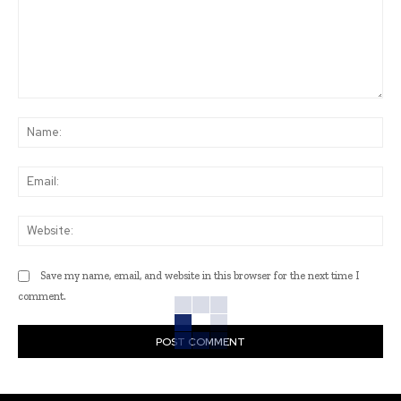
Comment:
Na
Ema
Web
Save my name, email, and website in this browser for the next time I
comment.