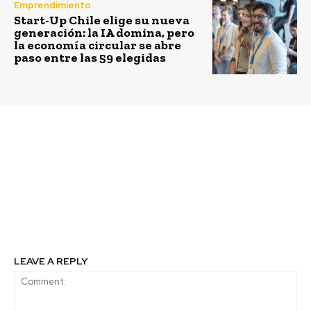
Emprendimiento
Start-Up Chile elige su nueva
generación: la IA domina, pero
la economía circular se abre
paso entre las 59 elegidas
Previous article
Next article
Exitoso cierre del Cine
CCS recibe al Ministro
Móvil de CMPC: 6 mil
Alfredo Moreno para
personas en el Biobío y
analizar la
La Araucanía
contribución de las
disfrutaron de cine
empresas al Desarrollo
chileno en su plaza
Social del País
LEAVE A REPLY