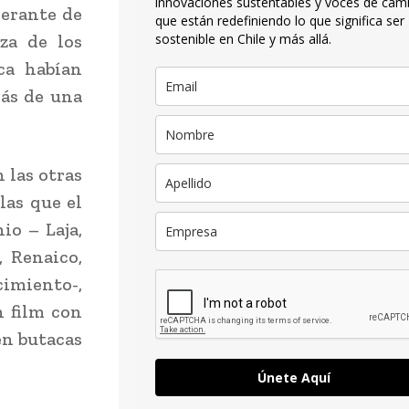
innovaciones sustentables y voces de cam
nerante de
que están redefiniendo lo que significa ser
za de los
sostenible en Chile y más allá.
ca habían
más de una
 las otras
las que el
io – Laja,
, Renaico,
cimiento-,
n film con
en butacas
Únete Aquí