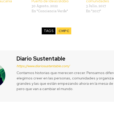
raucanía
Puerto de Ideas Biobío
comunidades
30 Agosto, 2022
3 Julio, 2017
En "Conciencia Verde"
En "2017"
TAGS
CMPC
Diario Sustentable
https://www.diariosustentable.com/
Contamos historias que merecen crecer. Pensamos difer
elegimos creer en las personas, comunidades y organizac
grandes y las que están empezando ahora en la mesa de 
pero que van a cambiar el mundo.