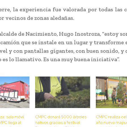
ierre, la experiencia fue valorada por todas las
or vecinos de zonas aledañas.
alcalde de Nacimiento, Hugo Inostroza, “estoy s
 camión que se instale en un lugar y transforme 
ivel y con pantallas gigantes, con buen sonido, y 
o es lo llamativo. Es una muy buena iniciativa”.
za: sala móvil
CMPC donará 5000 árboles
CMPC realiza cel
MPC llega al
nativos gracias a festival
año nuevo mapu