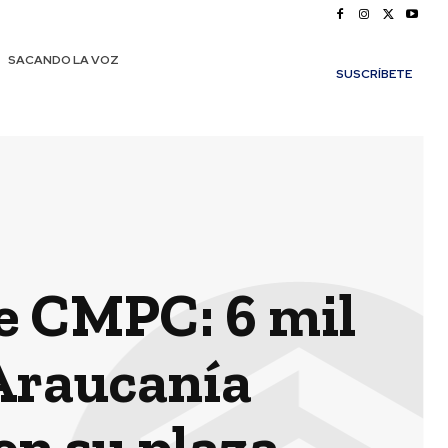
SACANDO LA VOZ
SUSCRÍBETE
de CMPC: 6 mil
 Araucanía
en su plaza