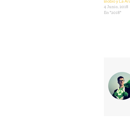
Biobío y La A
4 Junio, 2018
En "2018"