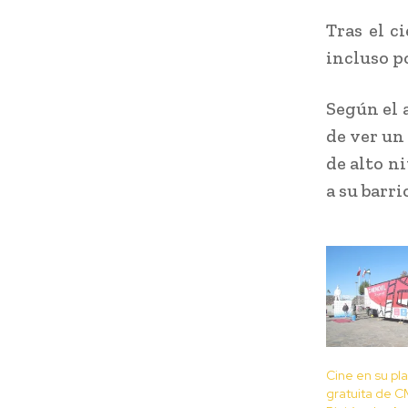
Tras el c
incluso p
Según el 
de ver un
de alto n
a su barri
Cine en su pla
gratuita de C