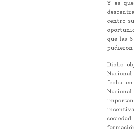
Y es que
descentra
centro s
oportunid
que las 6
pudieron 
Dicho ob
Nacional d
fecha en
Nacional
importanc
incentiva
sociedad 
formación