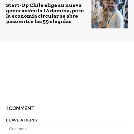
Start-Up Chile elige su nueva
generación: la IA domina, pero
la economía circular se abre
paso entre las 59 elegidas
Previous article
Next article
Jump Chile celebra sus
La Sostenibilidad como
10 años y abre
eje estratégico de la
convocatoria para
operación de Sodexo en
emprendedores
Chile
universitarios de Chile
y Latinoamérica
1 COMMENT
LEAVE A REPLY