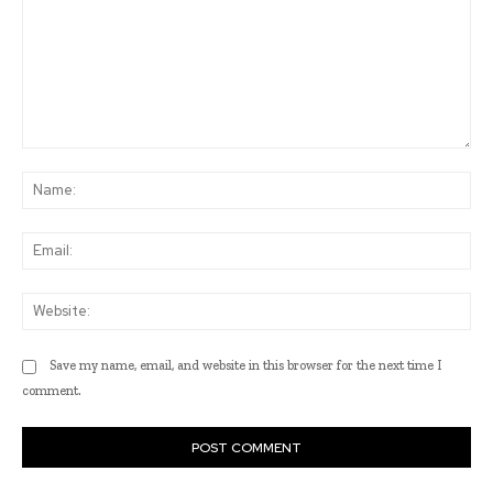
Comment:
Na
Ema
Web
Save my name, email, and website in this browser for the next time I
comment.