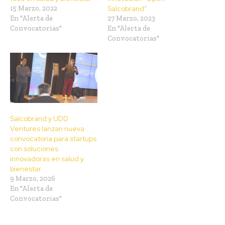
15 Marzo, 2022
Salcobrand”
En "Alerta de
27 Marzo, 2023
Convocatorias"
En "Alerta de
Convocatorias"
Salcobrand y UDD
Ventures lanzan nueva
convocatoria para startups
con soluciones
innovadoras en salud y
bienestar
9 Marzo, 2026
En "Alerta de
Convocatorias"