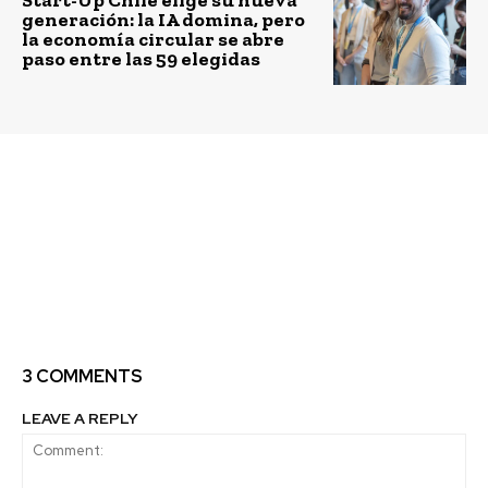
generación: la IA domina, pero
la economía circular se abre
paso entre las 59 elegidas
Previous article
Next article
Psicólogos Voluntarios
Caja Los Andes organiza
lanza la campaña
ciclo de cine gratuito,
#Indígnate
familiar y al aire libre
denunciando la
en la Región
realidad de la Salud
Metropolitana
Mental en Chile
3 COMMENTS
LEAVE A REPLY