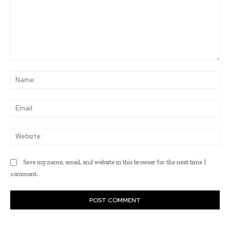
Comment:
Na
Ema
Web
Save my name, email, and website in this browser for the next time I
comment.