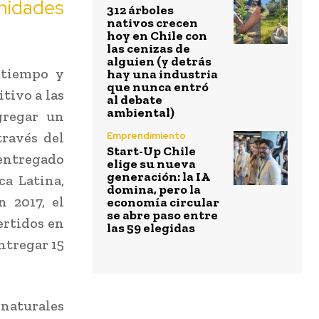
idades
312 árboles
nativos crecen
hoy en Chile con
las cenizas de
alguien (y detrás
 tiempo y
hay una industria
que nunca entró
tivo a las
al debate
ambiental)
gregar un
través del
Emprendimiento
Start-Up Chile
entregado
elige su nueva
generación: la IA
ca Latina,
domina, pero la
n 2017, el
economía circular
se abre paso entre
ertidos en
las 59 elegidas
ntregar 15
 naturales