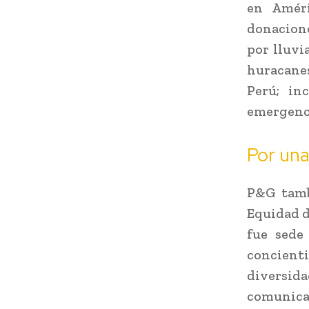
en Améri
donacione
por lluvi
huracanes
Perú; in
emergenc
Por una
P&G tamb
Equidad d
fue sede
concient
diversi
comunica