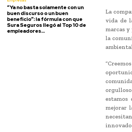
Empresas
“Ya no basta solamente con un
La compañ
buen discurso o un buen
beneficio”: la fórmula con que
vida de l
Sura Seguros llegó al Top 10 de
marcas y 
empleadores...
la comuni
ambiental
“Creemos 
oportunid
comunid
orgullos
estamos 
mejorar 
necesita
innovador