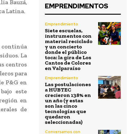
lia Bauzá,
EMPRENDIMENTOS
a Latina.
Emprendimiento
Siete escuelas,
instrumentos con
material reciclado
 continúa
y un concierto
donde el público
siduos. La
toca: la gira de Los
Cantos de Colores
us centros
en Valparaíso
deros para
Emprendimiento
 de P&G en
Las postulaciones
a HUBTEC
bajo este
crecieron 138% en
 región en
un año (y estas
son las cinco
erales de
tecnologías que
quedaron
seleccionadas)
Conversamos con