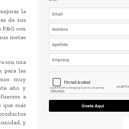
mejorar la
vés de sus
de P&G con
 sus metas
va son una
n para las
amos muy
ste año y
fuerzos a
s que más
Únete Aquí
productos
munidad, y