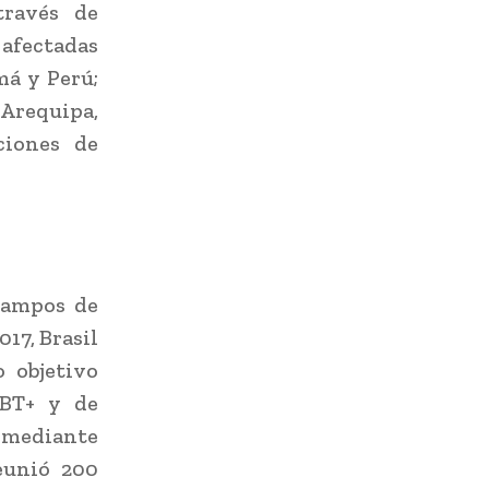
través de
 afectadas
má y Perú;
 Arequipa,
ciones de
campos de
17, Brasil
 objetivo
GBT+ y de
mediante
eunió 200