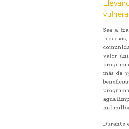
Lleva
vulnera
Sea a tr
recursos,
comunida
valor úni
programa
más de 75
beneficia
programa 
agua limp
mil millo
Durante e