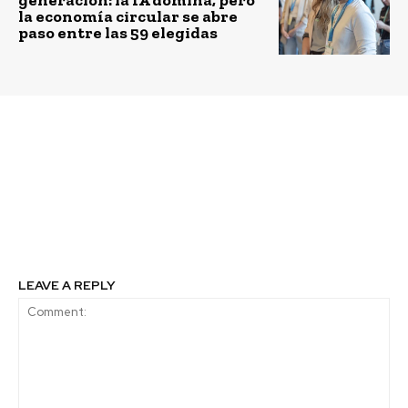
la economía circular se abre
paso entre las 59 elegidas
Previous article
Next article
A un año de los
Coacceso y UPS
incendios forestales
implementarán energía
¿Qué se ha estado
solar en clínica dental
haciendo?
móvil para La
Araucanía
LEAVE A REPLY