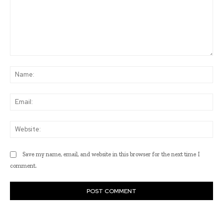
Comment:
Na
Ema
Web
Save my name, email, and website in this browser for the next time I
comment.