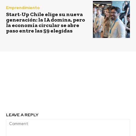
Emprendimiento
Start-Up Chile elige su nueva
generación: la IA domina, pero
la economía circular se abre
paso entre las 59 elegidas
Previous article
Next article
CGE pone a disposición
Inversiones en
del mercado su
renovables volvieron a
certificación en
crecer en 2017 gracias a
competencias de tala y
China
poda
LEAVE A REPLY