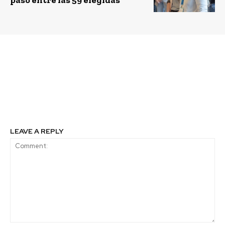
Previous article
Next article
¿Cielo azul en Beijing?
Arcor Chile inauguró
Greenpeace dice que no
moderna planta de
es casualidad
Tratamiento de
Efluentes
LEAVE A REPLY