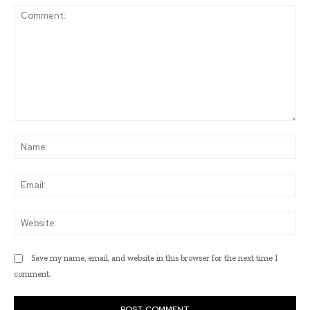
Comment:
Na
Ema
Web
Save my name, email, and website in this browser for the next time I
comment.