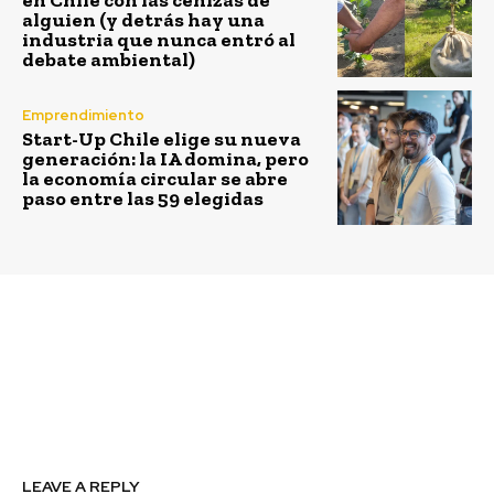
en Chile con las cenizas de
alguien (y detrás hay una
industria que nunca entró al
debate ambiental)
Emprendimiento
Start-Up Chile elige su nueva
generación: la IA domina, pero
la economía circular se abre
paso entre las 59 elegidas
Previous article
Next article
Recibe el año nuevo con
Banmédica publica su
un Trekking nocturno
primer Reporte de
en Asociación Parque
Sustentabilidad 2016
Cordillera
LEAVE A REPLY