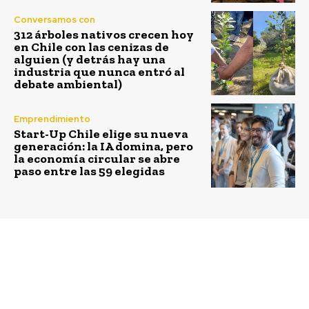
Conversamos con
312 árboles nativos crecen hoy
en Chile con las cenizas de
alguien (y detrás hay una
industria que nunca entró al
debate ambiental)
Emprendimiento
Start-Up Chile elige su nueva
generación: la IA domina, pero
la economía circular se abre
paso entre las 59 elegidas
Previous article
Next article
Las tareas pendientes
Jóvenes Líderes de San
para una mejor gestión
Pedro de Atacama
de residuos en Chile
concluyeron primer
programa formativo