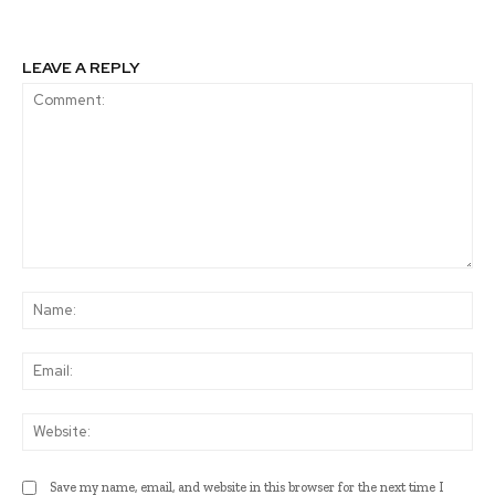
LEAVE A REPLY
Comment:
Na
Ema
Web
Save my name, email, and website in this browser for the next time I