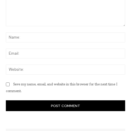
Comment:
Na
Ema
Web
Save my name, email, and website in this browser for the next time I
comment.