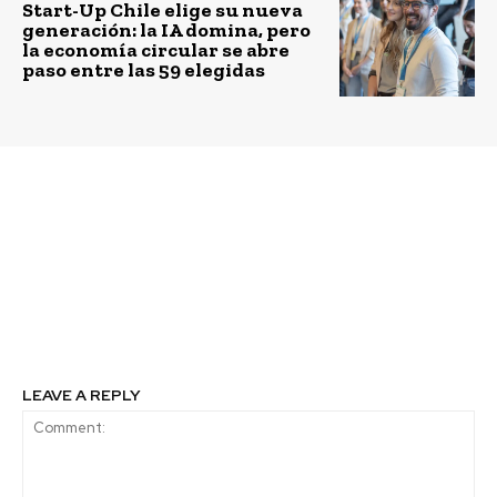
Start-Up Chile elige su nueva
generación: la IA domina, pero
la economía circular se abre
paso entre las 59 elegidas
Previous article
Next article
EDAM, empresa Suez,
Chile tiene uno los
obtiene certificación
mayores niveles de
ISO 55001 por gestión
empleos temporales del
en Biofactoría del Gran
mundo según el “Índice
Santiago
Global de Habilidades
Hays 2017”
LEAVE A REPLY