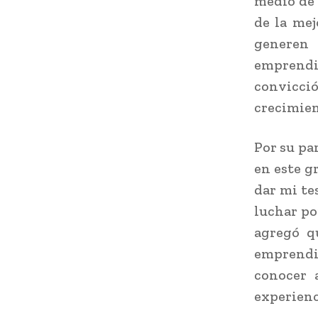
medio de 
de la me
genere
emprendim
convicció
crecimien
Por su pa
en este g
dar mi te
luchar po
agregó q
emprendim
conocer 
experien