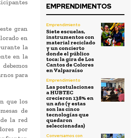
ticipantes
EMPRENDIMENTOS
Emprendimiento
 este gran
Siete escuelas,
instrumentos con
alorado en
material reciclado
urante la
y un concierto
donde el público
nte en la
toca: la gira de Los
Cantos de Colores
s debemos
en Valparaíso
arnos para
Emprendimiento
Las postulaciones
a HUBTEC
crecieron 138% en
en que los
un año (y estas
son las cinco
 mesas de
tecnologías que
de la red
quedaron
seleccionadas)
dores por
Conversamos con