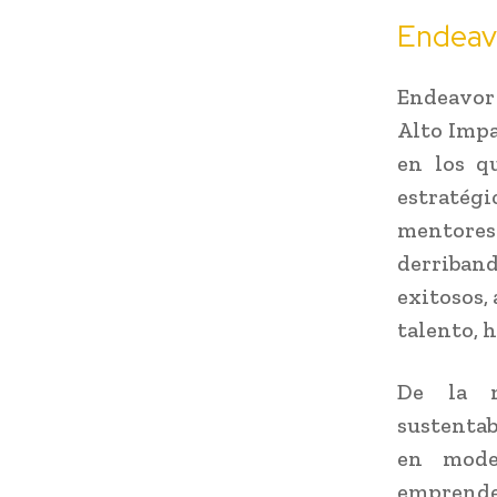
Endeavo
Endeavor 
Alto Impa
en los q
estratégi
mentores
derriband
exitosos,
talento, h
De la m
sustentab
en mode
emprende