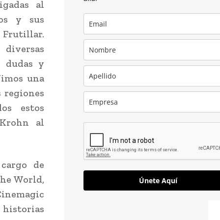
igadas al
os y sus
Frutillar.
 diversas
r dudas y
Vimos una
 regiones
os estos
 Krohn al
 cargo de
the World,
Únete Aquí
Cinemagic
 historias