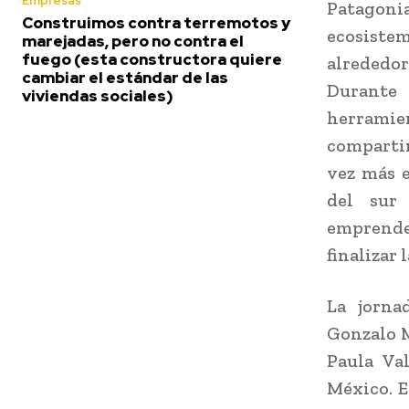
Empresas
Patagoni
Construimos contra terremotos y
ecosist
marejadas, pero no contra el
fuego (esta constructora quiere
alrededor
cambiar el estándar de las
Durante 
viviendas sociales)
herramie
comparti
vez más 
del sur
emprende
finalizar 
La jorna
Gonzalo M
Paula Va
México. E