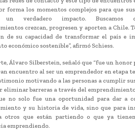
las redes de contacto y este tipo de encuentros
jor forma los momentos complejos para que sus
n un verdadero impacto. Buscamos 
ientos crezcan, progresen y aporten a Chile. 
n de su capacidad de transformar el país e i
to económico sostenible”, afirmó Schiess.
rte, Álvaro Silberstein, señaló que “fue un honor 
ran encuentro al ser un emprendedor en etapa 
stimonio motivando a las personas a cumplir su
r eliminar barreras a través del emprendimiento”
ue no solo fue una oportunidad para dar a c
iento y su historia de vida, sino que para in
a otros que están partiendo o que ya tiene
cia emprendiendo.