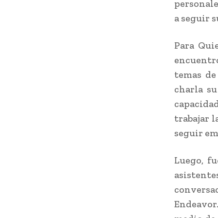
personale
a seguir s
Para Quie
encuentro
temas de
charla s
capacida
trabajar 
seguir em
Luego, fu
asistent
conversa
Endeavor