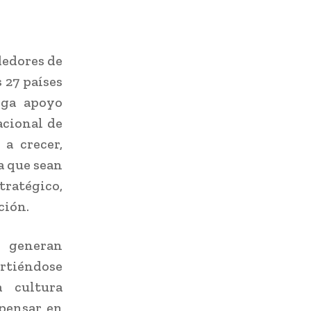
dedores de
 27 países
ega apoyo
acional de
a crecer,
a que sean
tratégico,
ción.
 generan
irtiéndose
 cultura
pensar en