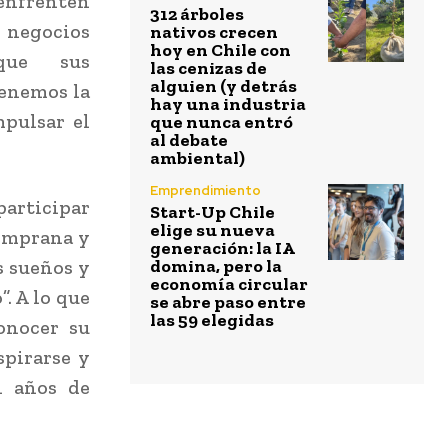
 enfrenten
312 árboles
 negocios
nativos crecen
hoy en Chile con
que sus
las cenizas de
alguien (y detrás
Tenemos la
hay una industria
mpulsar el
que nunca entró
al debate
ambiental)
Emprendimiento
participar
Start-Up Chile
elige su nueva
temprana y
generación: la IA
s sueños y
domina, pero la
economía circular
. A lo que
se abre paso entre
las 59 elegidas
onocer su
spirarse y
n años de