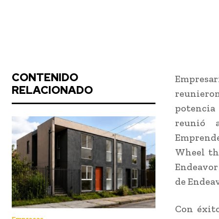
CONTENIDO
Empresar
RELACIONADO
reuniero
potencia 
reunió 
Emprended
Wheel the
Endeavor 
de Endeav
Con éxito