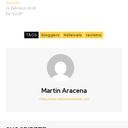
sentido
19 Febrero, 2018
En "2018"
TAGS
bloggers
millenials
racismo
Martín Aracena
https://www.diariosustentable.com