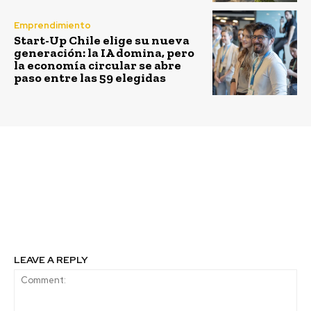
Emprendimiento
Start-Up Chile elige su nueva
generación: la IA domina, pero
la economía circular se abre
paso entre las 59 elegidas
Previous article
Next article
VSPT Wine Group lanza
Walmart Chile fomenta
su quinto Reporte de
la inclusión laboral de
Sostenibilidad 2015-
migrantes
2016
LEAVE A REPLY