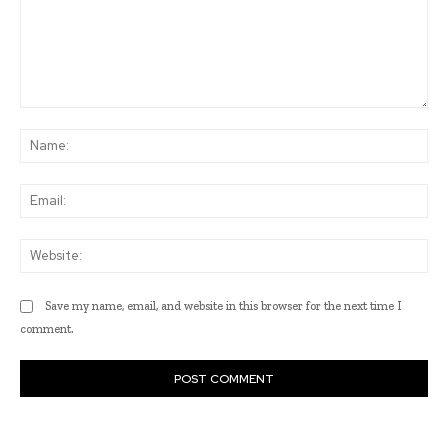
Comment:
Na
Ema
Web
Save my name, email, and website in this browser for the next time I
comment.