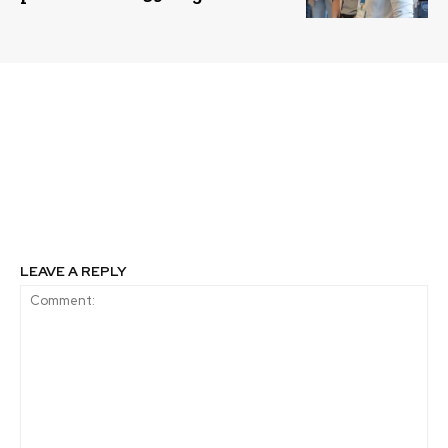
Previous article
Next article
Encuentro celebró a las
Sodimac organizó el
más de 200 empresas
primer Encuentro de
nacionales que usan la
Innovación y
“Marca Chile”
Sostenibilidad para
proveedores
LEAVE A REPLY