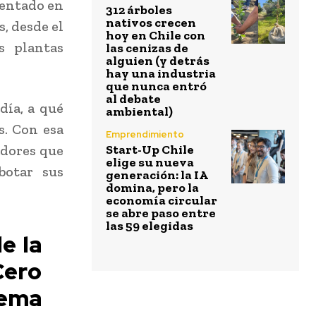
mentado en
312 árboles
nativos crecen
, desde el
hoy en Chile con
s plantas
las cenizas de
alguien (y detrás
hay una industria
que nunca entró
al debate
día, a qué
ambiental)
s. Con esa
Emprendimiento
adores que
Start-Up Chile
elige su nueva
botar sus
generación: la IA
domina, pero la
economía circular
se abre paso entre
las 59 elegidas
e la
Cero
tema