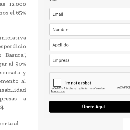
as 12.000
mos el 65%
iniciativa
esperdicio
 Basura”,
gar al 90%
 sensata y
omento al
nsabilidad
presas a
).
Únete Aquí
orta al