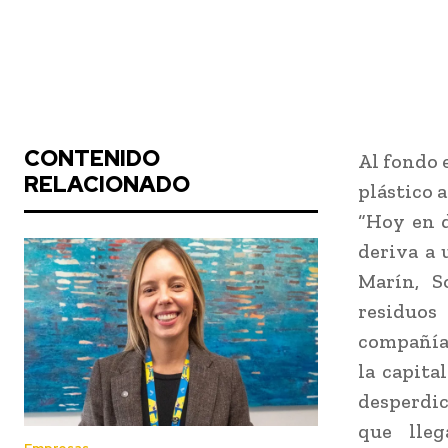
CONTENIDO
Al fondo 
RELACIONADO
plástico a
“Hoy en d
deriva a 
Marín, S
residuos
compañías
la capita
desperdic
que lleg