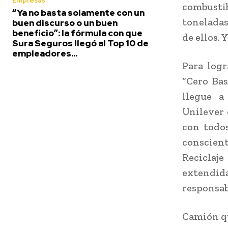
Empresas
combusti
“Ya no basta solamente con un
toneladas
buen discurso o un buen
beneficio”: la fórmula con que
de ellos. 
Sura Seguros llegó al Top 10 de
empleadores...
Para logr
“Cero Bas
llegue a
Unilever 
con todos
conscien
Reciclaje
extendi
responsab
Camión qu