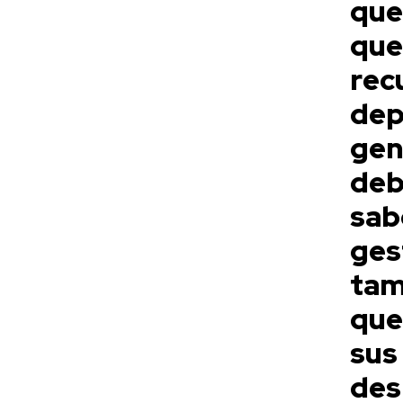
que
que
re
dep
gen
deb
sab
ges
tam
que
su
des