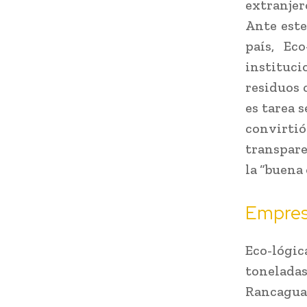
extranjer
Ante este
país, Ec
instituc
residuos 
es tarea s
convirt
transpare
la “buena 
Empres
Eco-lógi
toneladas
Rancagua,