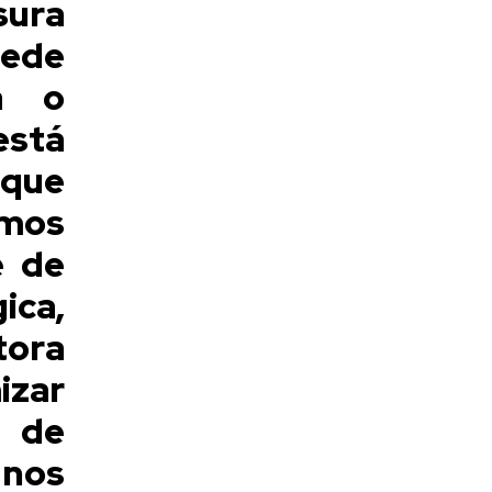
sura
uede
a o
está
 que
emos
e de
ica,
tora
izar
 de
 nos