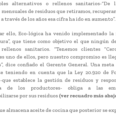
bles alternativos o rellenos sanitarios-“De l
 mensuales de residuos que retiramos, recupera
Y a través de los años esa cifra ha ido en aumento”.
ar ello, Eco-lógica ha venido implementado la 
ura”, que tiene como objetivo el que ningún d
 rellenos sanitarios. “Tenemos clientes “Cero
es uno de ellos, pero nuestro compromiso es lle
”, dice confiado el Gerente General. Una meta
te teniendo en cuenta que la Ley 20.920 de F
 -que establece la gestión de residuos y respo
da de los productores- obliga a las em
ilizarse por sus residuos
(ver recuadro más abajo
e almacena aceite de cocina que posterior se exp