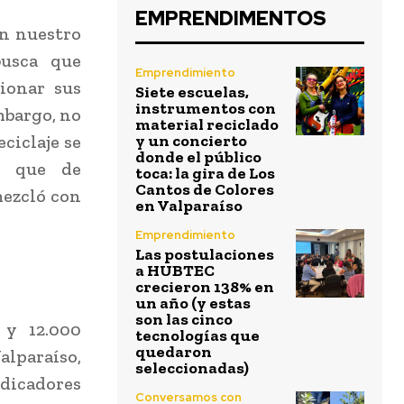
EMPRENDIMENTOS
en nuestro
busca que
Emprendimiento
ionar sus
Siete escuelas,
instrumentos con
mbargo, no
material reciclado
eciclaje se
y un concierto
donde el público
s que de
toca: la gira de Los
Cantos de Colores
mezcló con
en Valparaíso
Emprendimiento
Las postulaciones
a HUBTEC
crecieron 138% en
un año (y estas
son las cinco
 y 12.000
tecnologías que
quedaron
alparaíso,
seleccionadas)
ndicadores
Conversamos con