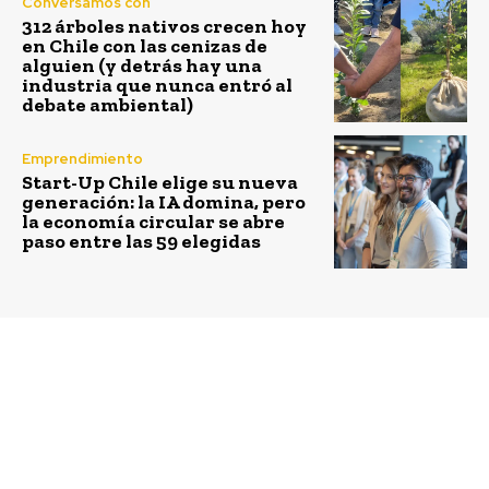
Conversamos con
312 árboles nativos crecen hoy
en Chile con las cenizas de
alguien (y detrás hay una
industria que nunca entró al
debate ambiental)
Emprendimiento
Start-Up Chile elige su nueva
generación: la IA domina, pero
la economía circular se abre
paso entre las 59 elegidas
Previous article
Next article
Eco-lógica plantea
ACCIONA insta a la
opción para que
Unión Europea
empresas y sector
impulsar políticas que
público sean Cero
apoyen la Economía
Basura
Circular