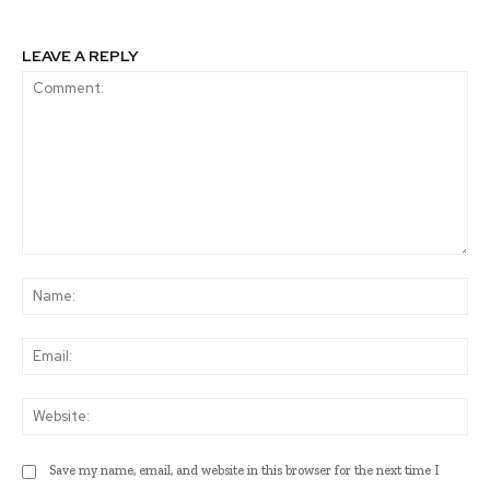
LEAVE A REPLY
Comment:
Na
Ema
Web
Save my name, email, and website in this browser for the next time I