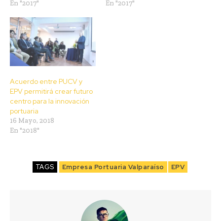
En "2017"
En "2017"
Acuerdo entre PUCV y
EPV permitirá crear futuro
centro para la innovación
portuaria
16 Mayo, 2018
En "2018"
TAGS
Empresa Portuaria Valparaíso
EPV