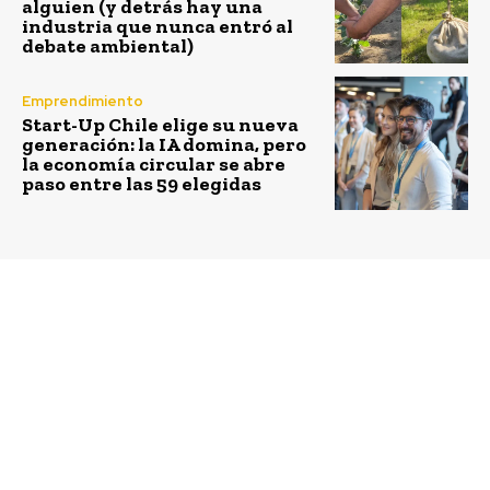
alguien (y detrás hay una
industria que nunca entró al
debate ambiental)
Emprendimiento
Start-Up Chile elige su nueva
generación: la IA domina, pero
la economía circular se abre
paso entre las 59 elegidas
Previous article
Next article
Aramark elabora su
Plataformas digitales
nuevo reporte de
abren grandes
sostenibilidad en base a
oportunidades para
GRI G4
posicionar a Chile como
destino turístico en
Estados Unidos