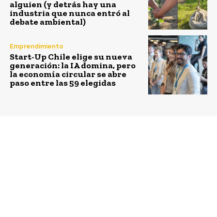
alguien (y detrás hay una
industria que nunca entró al
debate ambiental)
Emprendimiento
Start-Up Chile elige su nueva
generación: la IA domina, pero
la economía circular se abre
paso entre las 59 elegidas
Previous article
Next article
Aprende con J-PAL
Aramark elabora su
cómo las evaluaciones
nuevo reporte de
de impacto ayudan a
sostenibilidad en base a
diseñar e implementar
GRI G4
programas y políticas
que realmente
funcionan.