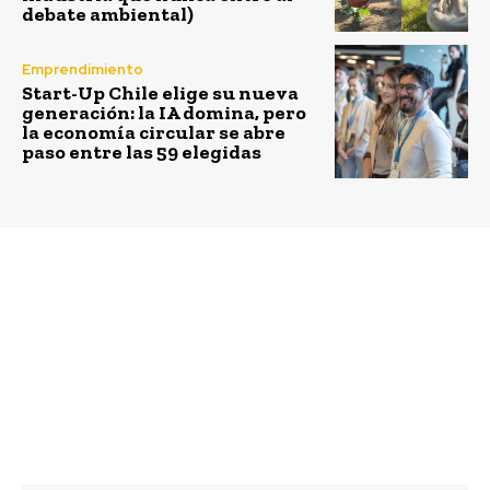
debate ambiental)
Emprendimiento
Start-Up Chile elige su nueva
generación: la IA domina, pero
la economía circular se abre
paso entre las 59 elegidas
Previous article
Next article
ACHS instala
Gasco presenta nueva
policlínico en zonas
categoría de producto:
afectadas por los
gas portátil
incendios