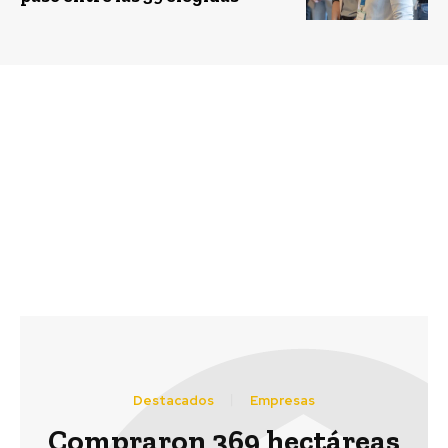
Previous article
Next article
Siemens es reconocida
“Fondo de Acceso a la
en seguridad laboral
Energía” otorgará
por ACHS
energía renovable a
parque Violeta Parra en
Playa Ancha