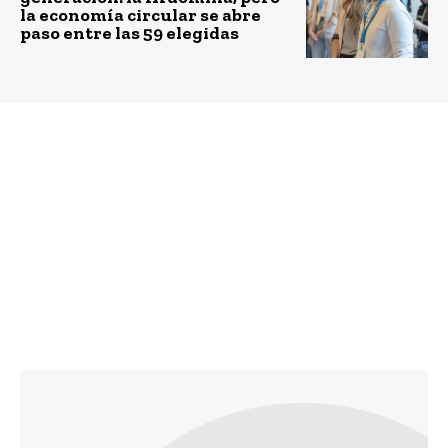
la economía circular se abre
paso entre las 59 elegidas
Previous article
Next article
Expertos analizan el
Concurso que convocó
potencial astronómico
ideas para promover
de Chile y el desafío
caminar en la ciudad ya
estratégico
tiene a sus ganadores
internacional que
plantea