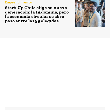
Emprendimiento
Start-Up Chile elige su nueva
generación: la IA domina, pero
la economía circular se abre
paso entre las 59 elegidas
Previous article
Next article
“Internet del valor: La
Ministro del Medio
mayor revolución de la
Ambiente presenta la
historia” genera
Tercera Comunicación
interesante debate
Nacional y el Informe
sobre la incidencia de
Bienal de Actualización
la red informática en
sobre Cambio Climático
nuestras vidas
en Chile