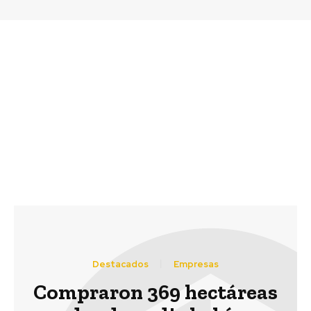
Previous article
Next article
Alumnos de
Huawei avanza 16
Universidad Autónoma
puestos en el ranking
realizan voluntariado
de las Mejores Marcas
profesional con
Globales de Interbrand
fundaciones de ayuda
social