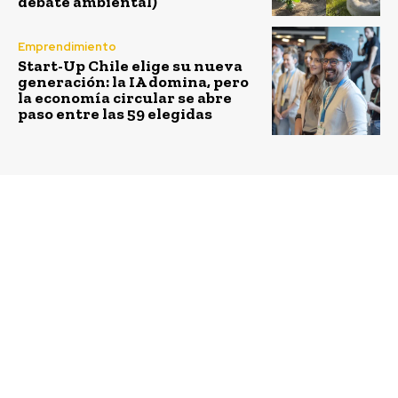
debate ambiental)
Emprendimiento
Start-Up Chile elige su nueva
generación: la IA domina, pero
la economía circular se abre
paso entre las 59 elegidas
Previous article
Next article
Kimberly-Clark y
San Fernando y
United Way apoyan a la
Tinguiririca Energía
OMS por Día Mundial
lanzan renovada Feria
del Lavado de Manos
de la Ecología y
Sustentabilidad