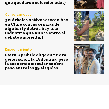
que quedaron seleccionadas)
Conversamos con
312 árboles nativos crecen hoy
en Chile con las cenizas de
alguien (y detrás hay una
industria que nunca entró al
debate ambiental)
Emprendimiento
Start-Up Chile elige su nueva
generación: la IA domina, pero
la economía circular se abre
paso entre las 59 elegidas
Previous article
Next article
H&M @hmchile y la
Plan piloto de
artista M.I.A. se unen
Producción Limpia