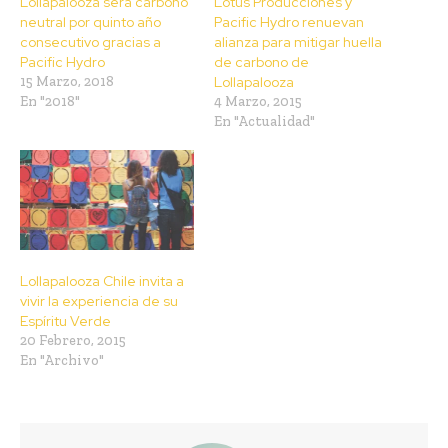
Lollapalooza será carbono
Lotus Producciones y
neutral por quinto año
Pacific Hydro renuevan
consecutivo gracias a
alianza para mitigar huella
Pacific Hydro
de carbono de
15 Marzo, 2018
Lollapalooza
En "2018"
4 Marzo, 2015
En "Actualidad"
Lollapalooza Chile invita a
vivir la experiencia de su
Espíritu Verde
20 Febrero, 2015
En "Archivo"