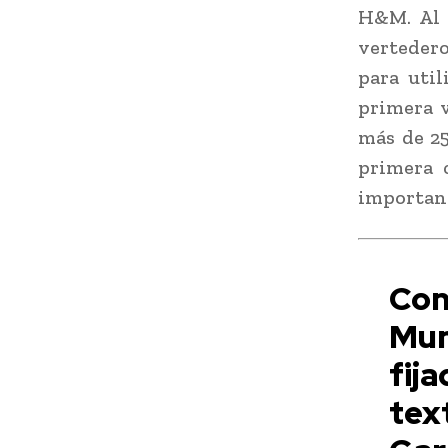
H&M. Al 
vertedero
para uti
primera v
más de 25
primera c
importante
Con
Mun
fij
tex