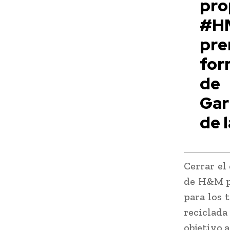
pro
#HM
pre
for
de
Gar
de l
Cerrar el
de H&M pa
para los 
reciclada
objetivo 