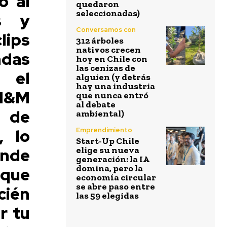
o al
quedaron
seleccionadas)
os y
Conversamos con
lips
312 árboles
nativos crecen
ndas
hoy en Chile con
las cenizas de
 el
alguien (y detrás
hay una industria
H&M
que nunca entró
al debate
 de
ambiental)
, lo
Emprendimiento
Start-Up Chile
nde
elige su nueva
generación: la IA
domina, pero la
que
economía circular
se abre paso entre
ién
las 59 elegidas
r tu