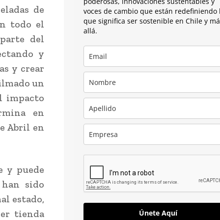
poderosas, innovaciones sustentables y
eladas de
voces de cambio que están redefiniendo 
que significa ser sostenible en Chile y m
n todo el
allá.
parte del
ectando y
as y crear
filmado un
l impacto
rmina en
e Abril en
e y puede
 han sido
al estado,
ier tienda
Únete Aquí