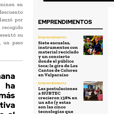
rminen en
 descuento
lanzó por
EMPRENDIMENTOS
a recogido
resentó su
Emprendimiento
s, un paso
Siete escuelas,
instrumentos con
material reciclado
y un concierto
donde el público
toca: la gira de Los
Cantos de Colores
mana
en Valparaíso
e ha
Emprendimiento
Las postulaciones
 más
a HUBTEC
crecieron 138% en
tiva
un año (y estas
son las cinco
tecnologías que