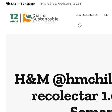
C
13.5
Santiago
Miércoles, Agosto 5, 2026
ACTUALIDAD
EMP
H&M @hmchile y
recolectar 1
Semana