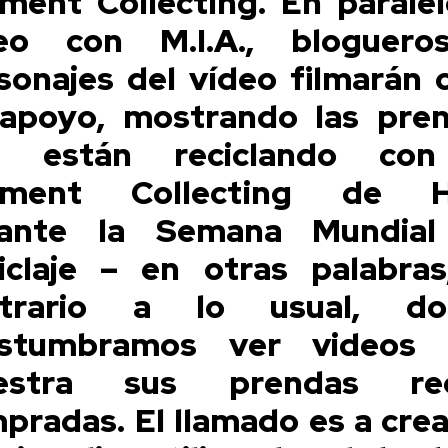
ment Collecting. En paralel
eo con M.I.A., bloguer
sonajes del vídeo filmarán c
apoyo, mostrando las pre
e están reciclando con
rment Collecting de 
rante la Semana Mundial
iclaje – en otras palabras
ntrario a lo usual, do
ostumbramos ver videos 
estra sus prendas rec
pradas. El llamado es a crea