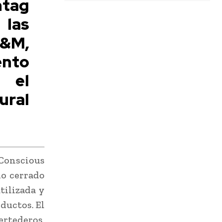
htag
 las
H&M,
ento
 el
ural
 Conscious
lo cerrado
tilizada y
ductos. El
ertederos,