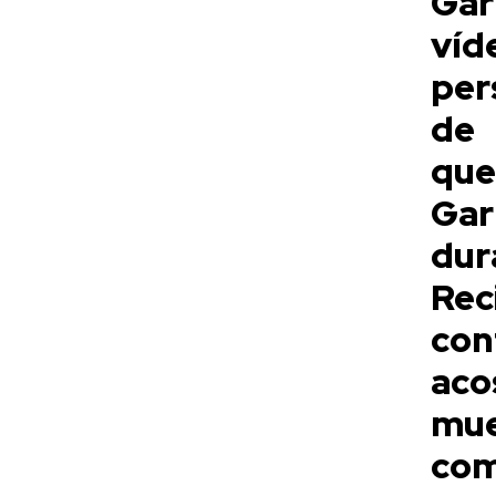
Gar
víd
per
de 
qu
Ga
du
Rec
co
ac
mu
com