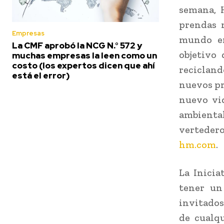
semana, 
prendas 
Empresas
mundo en
La CMF aprobó la NCG N.° 572 y
objetivo
muchas empresas la leen como un
costo (los expertos dicen que ahí
recicland
está el error)
nuevos pr
nuevo vi
ambient
vertedero
hm.com
.
La Inici
tener un
invitados
de cualqu