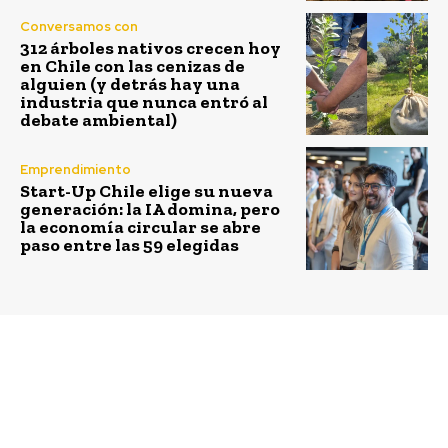
Conversamos con
312 árboles nativos crecen hoy
en Chile con las cenizas de
alguien (y detrás hay una
industria que nunca entró al
debate ambiental)
Emprendimiento
Start-Up Chile elige su nueva
generación: la IA domina, pero
la economía circular se abre
paso entre las 59 elegidas
Previous article
Next article
Scotiabank abre las
Empresas forestales y
postulaciones para
municipios de Itata
Premio Internacional
firman convenio para
Iluminando El Mañana
prevenir incendios