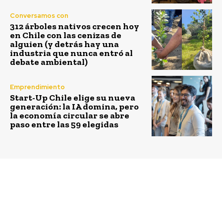
Conversamos con
312 árboles nativos crecen hoy
en Chile con las cenizas de
alguien (y detrás hay una
industria que nunca entró al
debate ambiental)
Emprendimiento
Start-Up Chile elige su nueva
generación: la IA domina, pero
la economía circular se abre
paso entre las 59 elegidas
Previous article
Next article
Carozzi presenta el
Ya no se venderán más
molino más moderno de
las ampolletas
latinoamérica
incandescentes