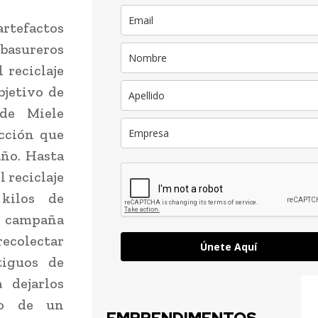
artefactos
asureros
 reciclaje
bjetivo de
de Miele
acción que
año. Hasta
l reciclaje
kilos de
 campaña
recolectar
Únete Aquí
tiguos de
 dejarlos
go de un