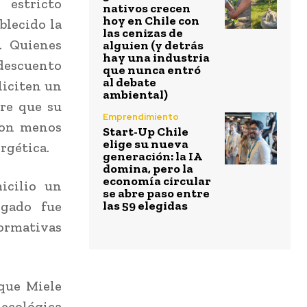
 estricto
nativos crecen
hoy en Chile con
blecido la
las cenizas de
. Quienes
alguien (y detrás
hay una industria
 descuento
que nunca entró
al debate
liciten un
ambiental)
re que su
Emprendimiento
con menos
Start-Up Chile
elige su nueva
rgética.
generación: la IA
domina, pero la
economía circular
icilio un
se abre paso entre
egado fue
las 59 elegidas
ormativas
 que Miele
 ecológica