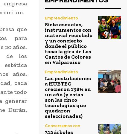
EMPRENDIMENTOS
a empresa
premium.
Emprendimiento
Siete escuelas,
presa que
instrumentos con
material reciclado
tos para
y un concierto
donde el público
e 20 años.
toca: la gira de Los
l de los
Cantos de Colores
en Valparaíso
 estética
Emprendimiento
os años.
Las postulaciones
dad, cada
a HUBTEC
crecieron 138% en
rante todo
un año (y estas
son las cinco
a generar
tecnologías que
me Durán,
quedaron
seleccionadas)
Conversamos con
312 árboles