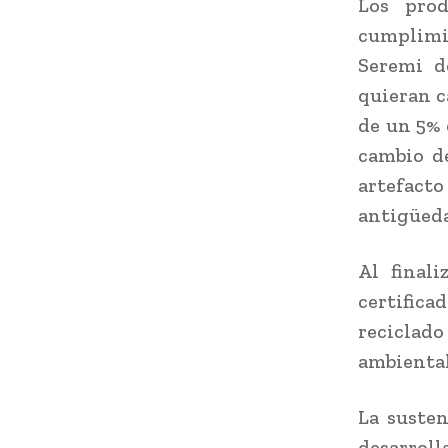
Los prod
cumplimie
Seremi d
quieran c
de un 5% 
cambio d
artefact
antigüeda
Al final
certific
reciclad
ambiental
La susten
desarroll