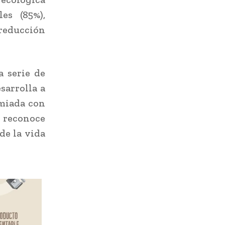
es (85%),
 reducción
a serie de
sarrolla a
emiada con
e reconoce
de la vida