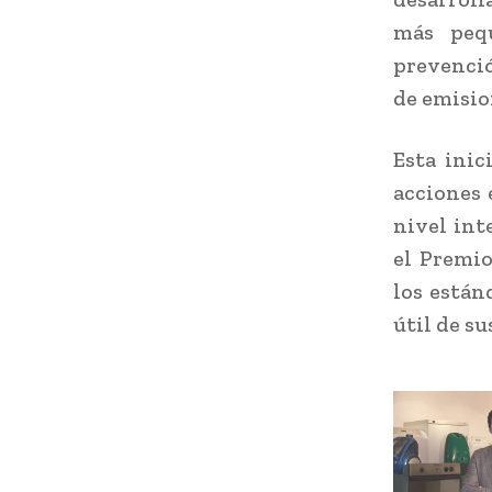
más pequ
prevenció
de emisio
Esta inic
acciones 
nivel int
el Premio
los están
útil de su