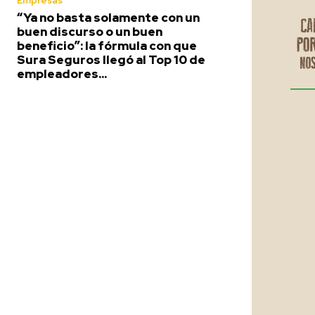
Empresas
“Ya no basta solamente con un
buen discurso o un buen
beneficio”: la fórmula con que
Sura Seguros llegó al Top 10 de
empleadores...