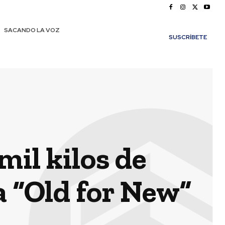
SACANDO LA VOZ
SUSCRÍBETE
mil kilos de
 “Old for New”