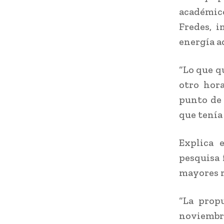
académic
Fredes, i
energía a
“Lo que q
otro hora
punto de 
que tenía
Explica e
pesquisa 
mayores r
“La propu
noviembre