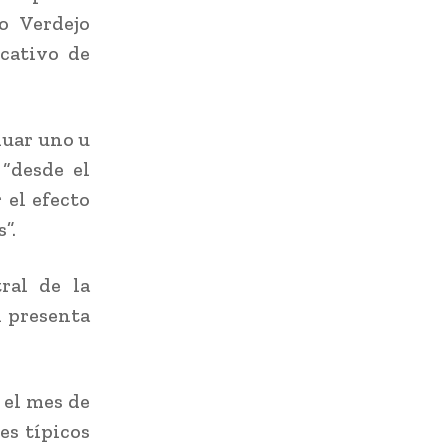
o Verdejo
icativo de
luar uno u
 “desde el
 el efecto
”.
tral de la
n presenta
 el mes de
es típicos