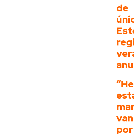
de 
úni
Est
reg
ver
anu
“He
est
man
van
po