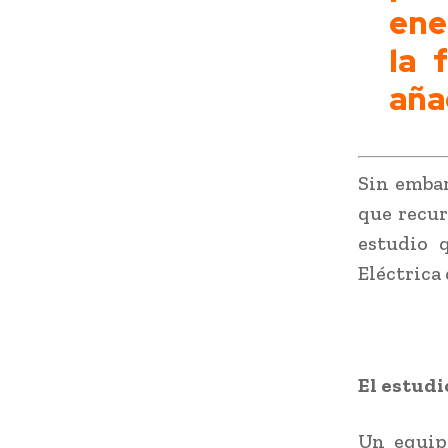
ene
la 
añad
Sin embar
que recur
estudio 
Eléctrica
El estudi
Un equip