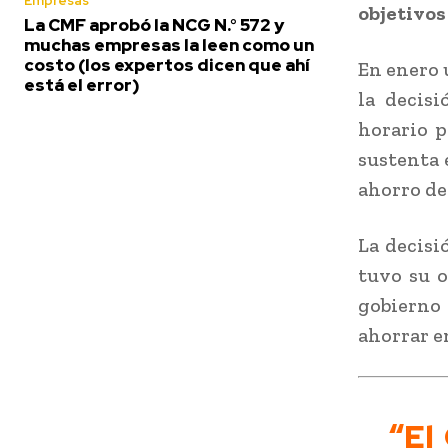
Empresas
objetivos
La CMF aprobó la NCG N.° 572 y
muchas empresas la leen como un
costo (los expertos dicen que ahí
En enero 
está el error)
la decis
horario p
sustenta 
ahorro de
La decisi
tuvo su o
gobierno 
ahorrar e
“El