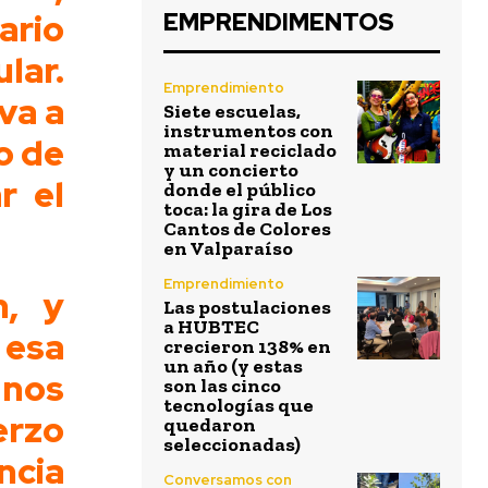
ario
EMPRENDIMENTOS
lar.
Emprendimiento
va a
Siete escuelas,
instrumentos con
o de
material reciclado
y un concierto
r el
donde el público
toca: la gira de Los
Cantos de Colores
en Valparaíso
Emprendimiento
n, y
Las postulaciones
a HUBTEC
 esa
crecieron 138% en
un año (y estas
 nos
son las cinco
tecnologías que
erzo
quedaron
seleccionadas)
cia
Conversamos con