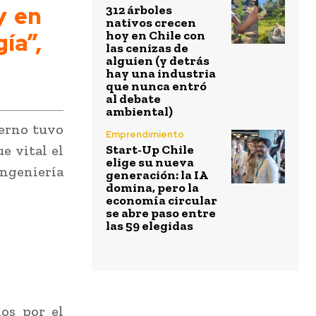
y en
312 árboles
nativos crecen
ía”,
hoy en Chile con
las cenizas de
alguien (y detrás
hay una industria
que nunca entró
al debate
ambiental)
ierno tuvo
Emprendimiento
e vital el
Start-Up Chile
elige su nueva
ngeniería
generación: la IA
domina, pero la
economía circular
se abre paso entre
las 59 elegidas
os por el