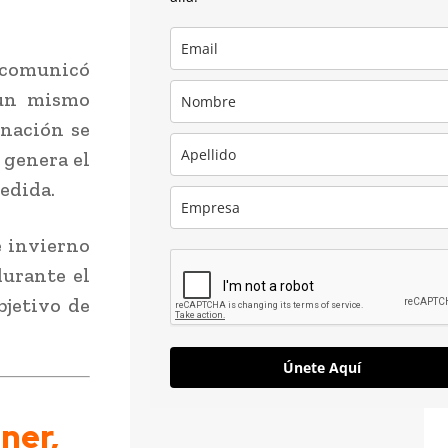
, comunicó
 un mismo
inación se
 genera el
edida.
e invierno
durante el
bjetivo de
Únete Aquí
ner,