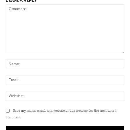
LEAVE A REPLY
Comment:
Na
Ema
Web
Save my name, email, and website in this browser for the next time I
comment.