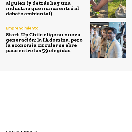
alguien (y detrás hay una
industria que nunca entró al
debate ambiental)
Emprendimiento
Start-Up Chile elige su nueva
generación: la IA domina, pero
la economía circular se abre
paso entre las 59 elegidas
Previous article
Next article
Trabajadores de la
PepsiCo recibe premio
construcción conocen
Harvey C. Russell por
ideas para que sus
programa Avanza
hogares sean más
sustentables