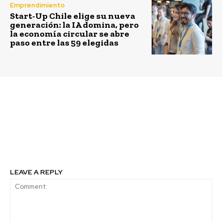
Emprendimiento
Start-Up Chile elige su nueva
generación: la IA domina, pero
la economía circular se abre
paso entre las 59 elegidas
Previous article
Next article
ACCION presenta sus
La ciencia y tecnología
cursos de
se sube al Metro y
sostenibilidad 2015 via
Transantiago
@Accion_RSE
LEAVE A REPLY