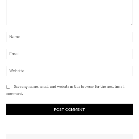
Comment:
Na
Ema
Web
Save my name, email, and website in this browser for the next time I
comment.