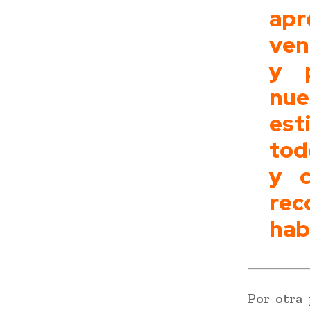
apr
ven
y 
nue
es
tod
y c
rec
hab
Por otra 