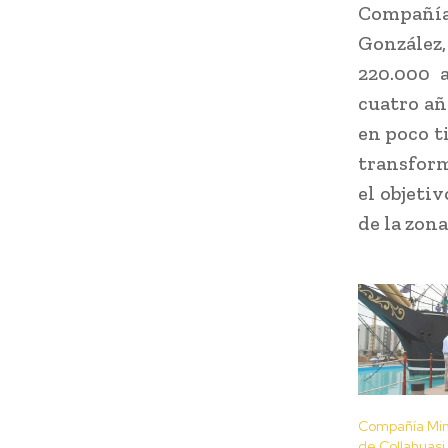
Compañía
González
220.000 
cuatro añ
en poco t
transform
el objeti
de la zona
Compañía Min
de Collahuasi 