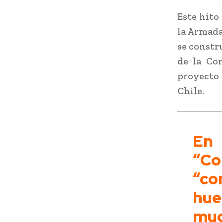
Este hito
la Armada 
se constr
de la Co
proyecto 
Chile.
En 
“Co
“con
hue
mu