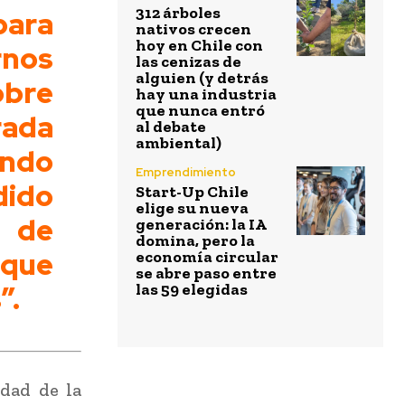
312 árboles
para
nativos crecen
hoy en Chile con
rnos
las cenizas de
alguien (y detrás
bre
hay una industria
que nunca entró
rada
al debate
ambiental)
ndo
Emprendimiento
dido
Start-Up Chile
elige su nueva
a de
generación: la IA
domina, pero la
 que
economía circular
se abre paso entre
”.
las 59 elegidas
idad de la