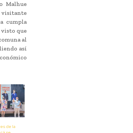
no Malhue
visitante
da cumpla
 visto que
 comuna al
liendo así
 económico
es de la
acá se