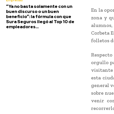
Empresas
“Ya no basta solamente con un
En la opo
buen discurso o un buen
beneficio”: la fórmula con que
zona y qu
Sura Seguros llegó al Top 10 de
alumnos, 
empleadores...
Corbeta E
folletos 
Respecto 
orgullo p
visitante
esta ciud
general v
sobre nues
venir co
recorrerlo