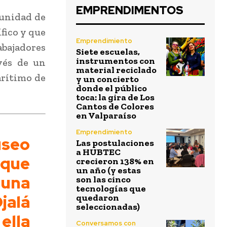
EMPRENDIMENTOS
 unidad de
ífico y que
Emprendimiento
abajadores
Siete escuelas,
instrumentos con
vés de un
material reciclado
arítimo de
y un concierto
donde el público
toca: la gira de Los
Cantos de Colores
en Valparaíso
Emprendimiento
useo
Las postulaciones
a HUBTEC
 que
crecieron 138% en
un año (y estas
a una
son las cinco
tecnologías que
jalá
quedaron
seleccionadas)
lla
Conversamos con