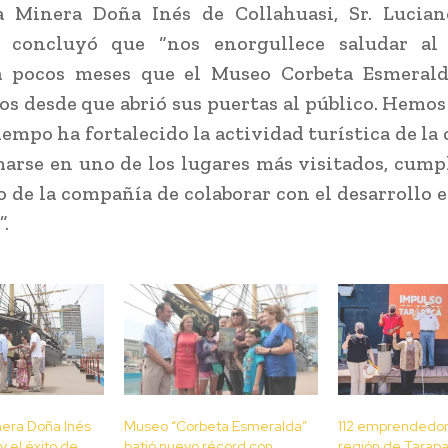
 Minera Doña Inés de Collahuasi, Sr. Lucia
, concluyó que “nos enorgullece saludar al 
a pocos meses que el Museo Corbeta Esmeral
os desde que abrió sus puertas al público. Hemos
iempo ha fortalecido la actividad turística de la
arse en uno de los lugares más visitados, cump
vo de la compañía de colaborar con el desarrollo
”.
era Doña Inés
Museo “Corbeta Esmeralda”
112 emprendedor
y el éxito de
batió nuevo récord con
región de Tarap