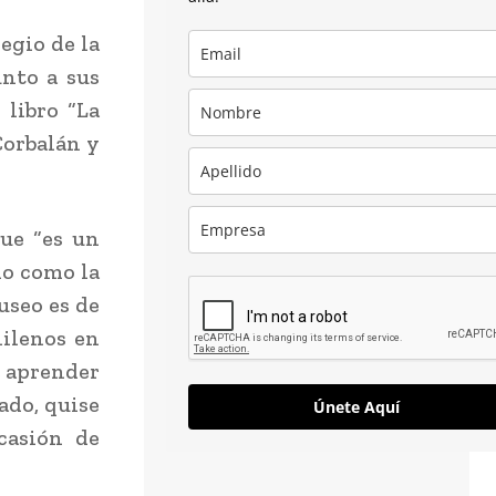
egio de la
unto a sus
 libro “La
Corbalán y
que “es un
io como la
useo es de
hilenos en
e aprender
tado, quise
Únete Aquí
casión de