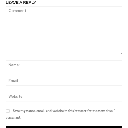
LEAVE A REPLY
Comment:
Na
Ema
Web
Save my name, email, and website in this browser for the next time I
comment.