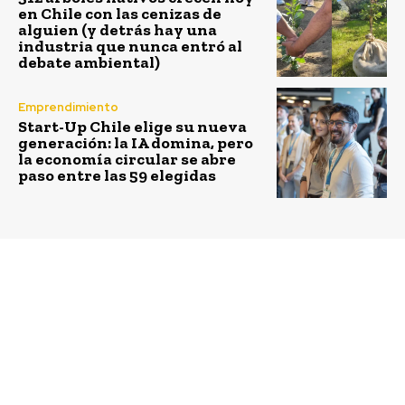
en Chile con las cenizas de
alguien (y detrás hay una
industria que nunca entró al
debate ambiental)
Emprendimiento
Start-Up Chile elige su nueva
generación: la IA domina, pero
la economía circular se abre
paso entre las 59 elegidas
Previous article
Next article
Petrobras recibe Sello
Con el apoyo de SURA y
de Eficiencia
Cine Hoyts inauguran
Energética 2014
Bancas Pintadas 2014
en Las Condes