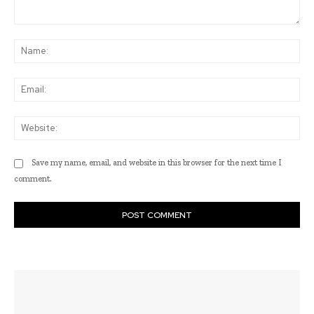
Comment:
Na
Ema
Web
Save my name, email, and website in this browser for the next time I
comment.