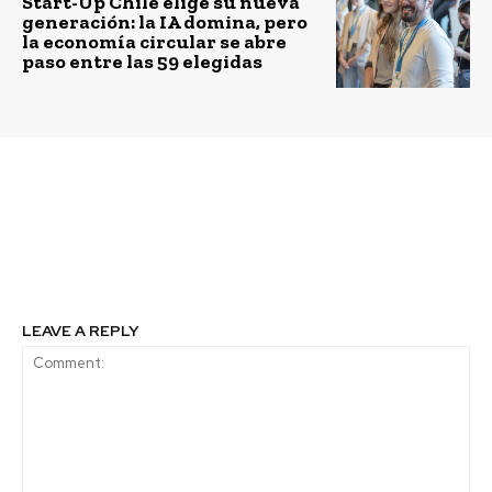
Start-Up Chile elige su nueva
generación: la IA domina, pero
la economía circular se abre
paso entre las 59 elegidas
Previous article
Next article
Firman convenio para
El fenómeno de las
instalar Centro Solar
Empresas B en América
de Fraunhofer en Chile
Latina
LEAVE A REPLY