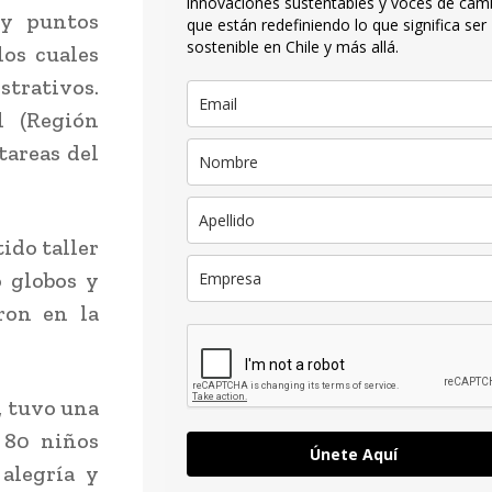
innovaciones sustentables y voces de cam
 y puntos
que están redefiniendo lo que significa ser
sostenible en Chile y más allá.
los cuales
trativos.
 (Región
tareas del
ido taller
o globos y
ron en la
, tuvo una
a 80 niños
Únete Aquí
alegría y