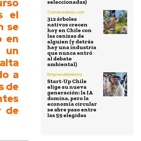
urso
seleccionadas)
s el
Conversamos con
312 árboles
n se
nativos crecen
hoy en Chile con
o en
las cenizas de
alguien (y detrás
 un
hay una industria
que nunca entró
al debate
alta
ambiental)
do a
Emprendimiento
Start-Up Chile
s de
elige su nueva
generación: la IA
ntes
domina, pero la
economía circular
r de
se abre paso entre
las 59 elegidas