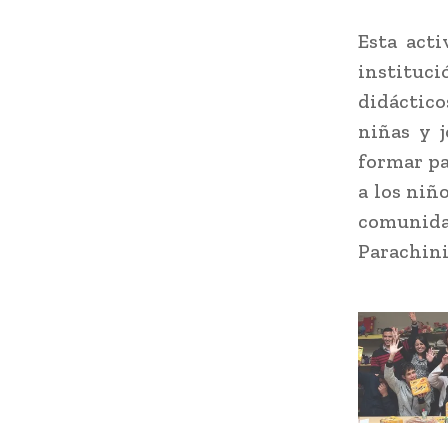
Esta act
instituc
didáctico
niñas y 
formar pa
a los niñ
comunidad
Parachini