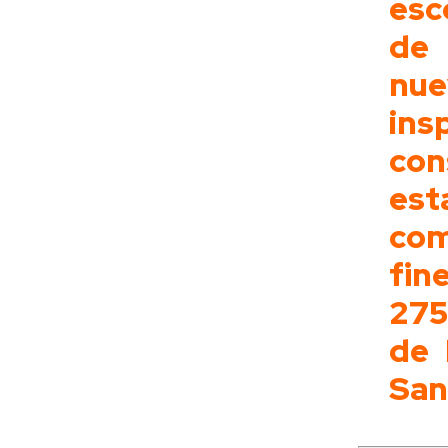
esc
de 
nue
ins
co
est
com
fin
275
de 
San