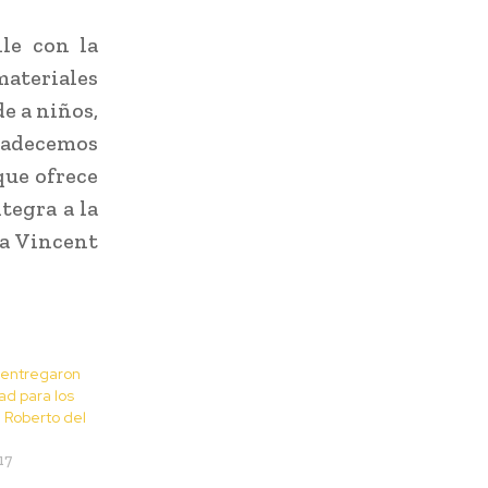
le con la
ateriales
e a niños,
radecemos
que ofrece
tegra a la
ca Vincent
 entregaron
ad para los
l Roberto del
17