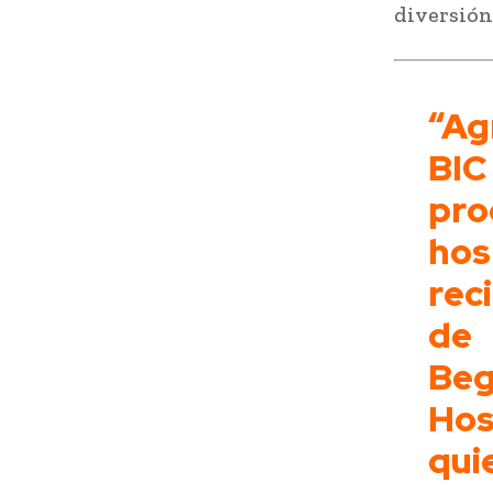
diversión
“Ag
BIC
pr
hos
rec
de 
Be
Hos
qu