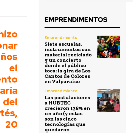
EMPRENDIMENTOS
hizo
Emprendimiento
onar
Siete escuelas,
instrumentos con
ños
material reciclado
y un concierto
n el
donde el público
toca: la gira de Los
ento
Cantos de Colores
en Valparaíso
aría
Emprendimiento
Las postulaciones
del
a HUBTEC
crecieron 138% en
tés,
un año (y estas
son las cinco
 20
tecnologías que
quedaron