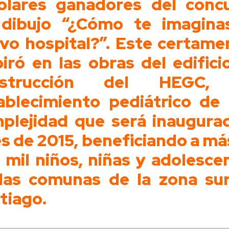
olares ganadores del conc
dibujo “¿Cómo te imagina
vo hospital?”. Este certame
piró en las obras del edifici
nstrucción del HEGC,
ablecimiento pediátrico de 
plejidad que será inaugura
es de 2015, beneficiando a má
 mil niños, niñas y adolesce
las comunas de la zona su
tiago.