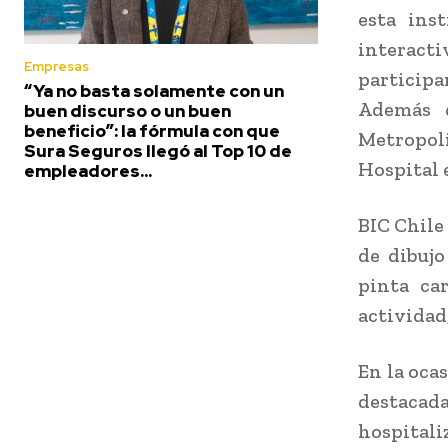
esta ins
interacti
Empresas
particip
“Ya no basta solamente con un
Además 
buen discurso o un buen
beneficio”: la fórmula con que
Metropoli
Sura Seguros llegó al Top 10 de
Hospital 
empleadores...
BIC Chile
de dibujo
pinta ca
actividad,
En la oca
destacada
hospital