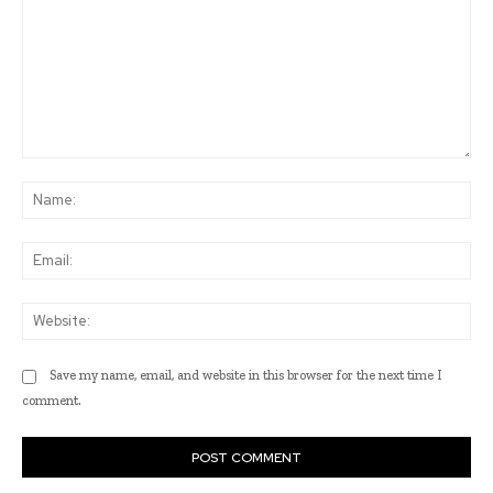
Comment:
Na
Ema
Web
Save my name, email, and website in this browser for the next time I
comment.