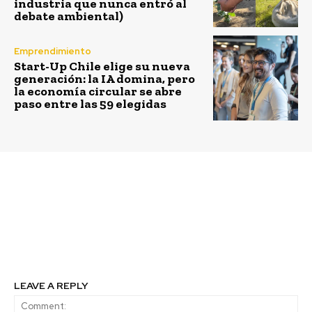
industria que nunca entró al
debate ambiental)
Emprendimiento
Start-Up Chile elige su nueva
generación: la IA domina, pero
la economía circular se abre
paso entre las 59 elegidas
Previous article
Next article
En Casa Abierta ENAP
Coaniquem se suma al
se realizó Segundo
uso del cobre en la
Encuentro Cultural
atención de pacientes
Indígena de Concón
con quemaduras
LEAVE A REPLY