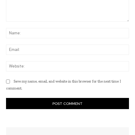
Comment:
Na
Ema
Web
Save my name, email, and website in this browser for the next time I
comment.