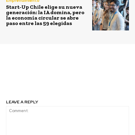
Emprendimiento
Start-Up Chile elige su nueva
generación: la IA domina, pero
la economía circular se abre
paso entre las 59 elegidas
Previous article
Next article
¿Qué tienen en común
GNL Quintero destaca
Bob Marley y el cambio
en el cuarto lugar de las
climático?
mejores empresas para
trabajar en Chile
LEAVE A REPLY