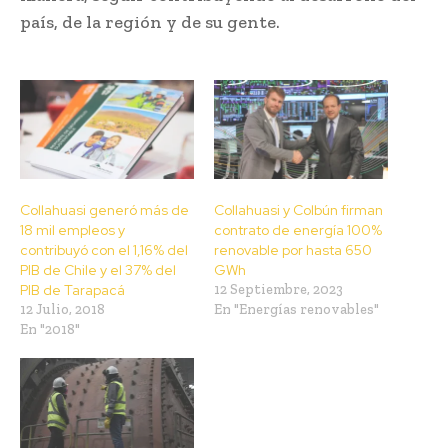
país, de la región y de su gente.
Collahuasi generó más de
Collahuasi y Colbún firman
18 mil empleos y
contrato de energía 100%
contribuyó con el 1,16% del
renovable por hasta 650
PIB de Chile y el 37% del
GWh
PIB de Tarapacá
12 Septiembre, 2023
12 Julio, 2018
En "Energías renovables"
En "2018"