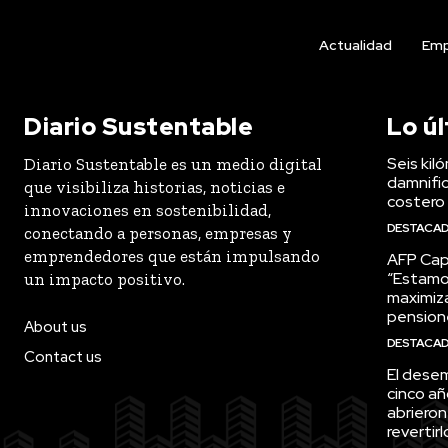
Actualidad
Emp
Diario Sustentable
Lo ú
Seis kil
Diario Sustentable es un medio digital
damnific
que visibiliza historias, noticias e
costero
innovaciones en sostenibilidad,
DESTACA
conectando a personas, empresas y
emprendedores que están impulsando
AFP Capi
“Estamo
un impacto positivo.
maximiza
pension
About us
DESTACA
Contact us
El desem
cinco añ
abrieron
revertirl