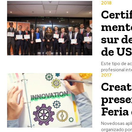
2018
Certi
mento
sur d
de U
Este tipo de ac
profesional int
2017
Creat
prese
Feria
Novedosas apli
organizado por el De