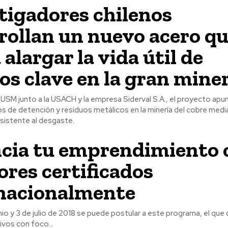
tigadores chilenos
rollan un nuevo acero q
alargar la vida útil de
os clave en la gran mine
 USM junto a la USACH y la empresa Siderval S.A., el proyecto apun
s de detención y residuos metálicos en la minería del cobre medi
sistente al desgaste.
cia tu emprendimiento 
res certificados
nacionalmente
unio y 3 de julio de 2018 se puede postular a este programa, el que
ivos con foco...