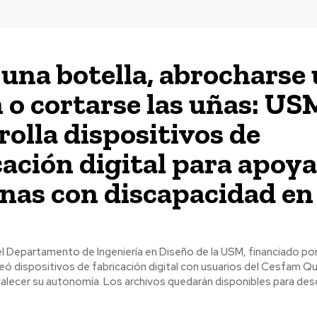
 una botella, abrocharse
 o cortarse las uñas: US
rolla dispositivos de
cación digital para apoya
nas con discapacidad en
l Departamento de Ingeniería en Diseño de la USM, financiado por
eó dispositivos de fabricación digital con usuarios del Cesfam Q
talecer su autonomía. Los archivos quedarán disponibles para des