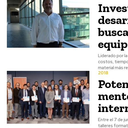
Inves
desar
busca 
equip
Liderado por la
costos, tiempo
material más re
2018
Poten
mento
inter
Entre el 7 de j
talleres format