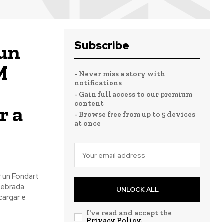
Subscribe
 un
M
- Never miss a story with
notifications
- Gain full access to our premium
content
r a
- Browse free from up to 5 devices
at once
 un Fondart
uebrada
UNLOCK ALL
cargar e
I've read and accept the
Privacy Policy
.