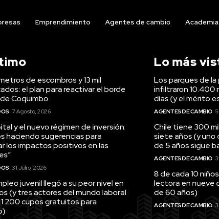
resas
Emprendimiento
Agentes de cambio
Academia
ltimo
Lo más vis
ómetros de escombros y 13 mil
Los parques de la 
ados: el plan para reactivar el borde
infiltraron 10.400 
 de Coquimbo
días (y el mérito e
DOS
7 Agosto, 2026
AGENTES DE CAMBIO
5
tal y el nuevo régimen de inversión:
Chile tiene 300 m
s haciendo sugerencias para
siete años (y uno
r los impactos positivos en las
de 5 años sigue baj
es”
AGENTES DE CAMBIO
3
DOS
31 Julio, 2026
8 de cada 10 niños
pleo juvenil llegó a su peor nivel en
lectora en nueve 
os (y tres actores del mundo laboral
de 60 años)
 1.200 cupos gratuitos para
AGENTES DE CAMBIO
3
o)