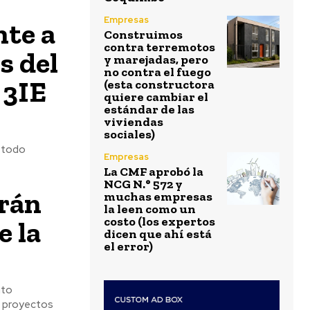
Empresas
nte a
Construimos
contra terremotos
s del
y marejadas, pero
no contra el fuego
 3IE
(esta constructora
quiere cambiar el
estándar de las
viviendas
sociales)
r todo
Empresas
La CMF aprobó la
NCG N.° 572 y
arán
muchas empresas
la leen como un
costo (los expertos
e la
dicen que ahí está
el error)
nto