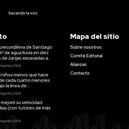
Sacando la voz
to
Mapa del sitio
precordillera de Santiago
Sobre nosotros
m³ de agua lluvia en diez
Comité Editorial
s de zanjas excavadas a...
Alianzas
 Agosto, 2026
Contacto
il niños menos que hace
 de cada cuatro menores
o la línea de...
 Agosto, 2026
 mejoró su velocidad
días (con tutores de más
 Agosto, 2026