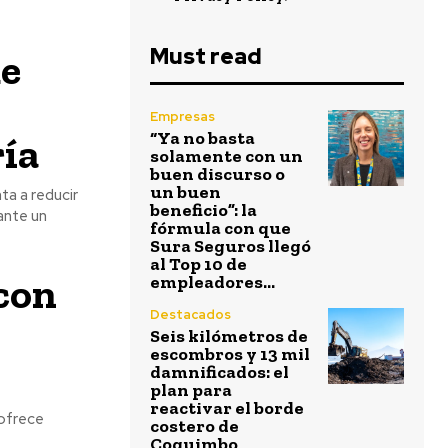
Must read
ue
Empresas
“Ya no basta
ría
solamente con un
buen discurso o
un buen
ta a reducir
beneficio”: la
ante un
fórmula con que
Sura Seguros llegó
al Top 10 de
con
empleadores...
Destacados
Seis kilómetros de
escombros y 13 mil
damnificados: el
plan para
reactivar el borde
 ofrece
costero de
Coquimbo