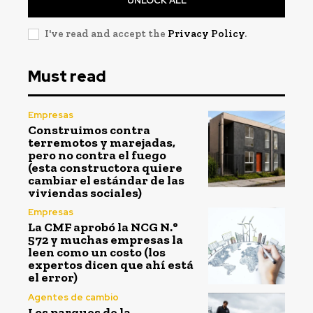
UNLOCK ALL
I've read and accept the
Privacy Policy
.
Must read
Empresas
Construimos contra
terremotos y marejadas,
pero no contra el fuego
(esta constructora quiere
cambiar el estándar de las
viviendas sociales)
Empresas
La CMF aprobó la NCG N.°
572 y muchas empresas la
leen como un costo (los
expertos dicen que ahí está
el error)
Agentes de cambio
Los parques de la