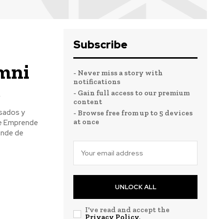
Subscribe
umni
- Never miss a story with
notifications
e
- Gain full access to our premium
content
esados y
- Browse free from up to 5 devices
at once
ile Emprende
ende de
UNLOCK ALL
I've read and accept the
Privacy Policy
.