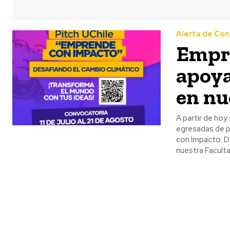
Alerta de Con
Empr
apoya
en nu
A partir de hoy
egresadas de pr
con Impacto: D
nuestra Facult