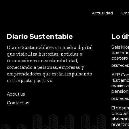
Actualidad
Emp
Diario Sustentable
Lo ú
Seis kil
Diario Sustentable es un medio digital
damnific
que visibiliza historias, noticias e
costero
innovaciones en sostenibilidad,
DESTACA
conectando a personas, empresas y
emprendedores que están impulsando
AFP Capi
“Estamo
un impacto positivo.
maximiza
pension
About us
DESTACA
Contact us
El desem
cinco añ
abrieron
revertirl