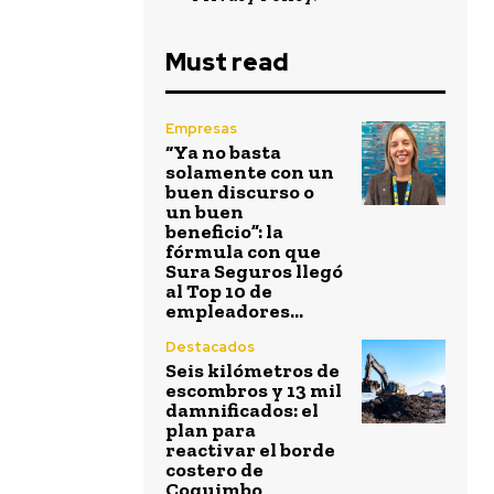
Must read
Empresas
“Ya no basta
solamente con un
buen discurso o
un buen
beneficio”: la
fórmula con que
Sura Seguros llegó
al Top 10 de
empleadores...
Destacados
Seis kilómetros de
escombros y 13 mil
damnificados: el
plan para
reactivar el borde
costero de
Coquimbo