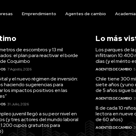
resas
Emprendimiento
Agentes de cambio
Academia
ltimo
Lo más vis
ómetros de escombros y 13 mil
Los parques de la 
ados: el plan para reactivar el borde
infiltraron 10.400 
 de Coquimbo
días (y el mérito e
DOS
7 Agosto, 2026
AGENTES DE CAMBIO
5
tal y el nuevo régimen de inversión:
Chile tiene 300 m
s haciendo sugerencias para
siete años (y uno
r los impactos positivos en las
de 5 años sigue baj
es”
AGENTES DE CAMBIO
3
DOS
31 Julio, 2026
8 de cada 10 niños
pleo juvenil llegó a su peor nivel en
lectora en nueve 
os (y tres actores del mundo laboral
de 60 años)
 1.200 cupos gratuitos para
AGENTES DE CAMBIO
3
o)