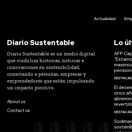
Actualidad
Emp
Diario Sustentable
Lo ú
AFP Capi
Diario Sustentable es un medio digital
“Estamo
que visibiliza historias, noticias e
maximiza
innovaciones en sostenibilidad,
pension
conectando a personas, empresas y
DESTACA
emprendedores que están impulsando
El desem
un impacto positivo.
cinco añ
abrieron
About us
revertirl
Contact us
DESTACA
Sodimac 
sostenib