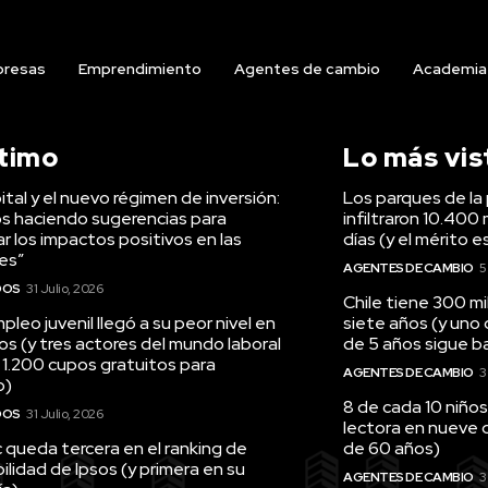
resas
Emprendimiento
Agentes de cambio
Academia
ltimo
Lo más vis
tal y el nuevo régimen de inversión:
Los parques de la 
s haciendo sugerencias para
infiltraron 10.400 
r los impactos positivos en las
días (y el mérito e
es”
AGENTES DE CAMBIO
5
DOS
31 Julio, 2026
Chile tiene 300 m
pleo juvenil llegó a su peor nivel en
siete años (y uno
os (y tres actores del mundo laboral
de 5 años sigue baj
 1.200 cupos gratuitos para
AGENTES DE CAMBIO
3
o)
8 de cada 10 niños
DOS
31 Julio, 2026
lectora en nueve 
queda tercera en el ranking de
de 60 años)
ilidad de Ipsos (y primera en su
AGENTES DE CAMBIO
3