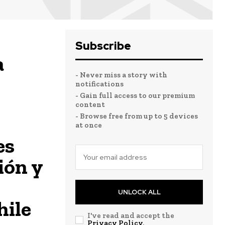
Subscribe
a
- Never miss a story with
notifications
- Gain full access to our premium
content
- Browse free from up to 5 devices
at once
es
ión y
UNLOCK ALL
hile
I've read and accept the
Privacy Policy
.