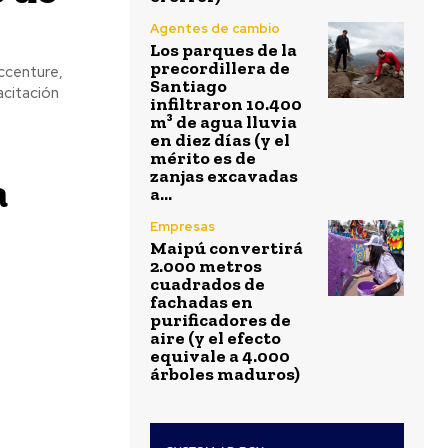
Agentes de cambio
Los parques de la
precordillera de
Accenture,
Santiago
acitación
infiltraron 10.400
m³ de agua lluvia
en diez días (y el
mérito es de
zanjas excavadas
a
a...
Empresas
Maipú convertirá
2.000 metros
cuadrados de
fachadas en
purificadores de
aire (y el efecto
equivale a 4.000
árboles maduros)