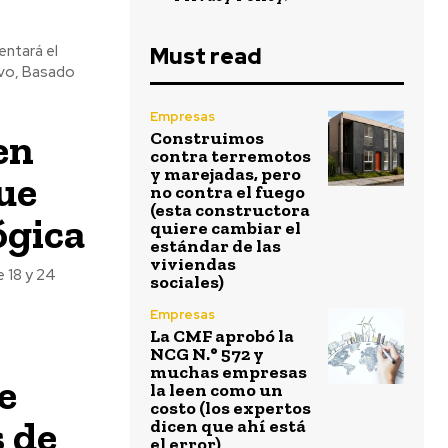
entará el
Must read
ivo, Basado
Empresas
en
Construimos
contra terremotos
y marejadas, pero
ue
no contra el fuego
(esta constructora
ógica
quiere cambiar el
estándar de las
viviendas
 18 y 24
sociales)
Empresas
La CMF aprobó la
NCG N.° 572 y
muchas empresas
e
la leen como un
costo (los expertos
 de
dicen que ahí está
el error)