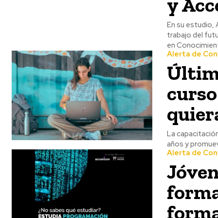
y Acc
En su estudio, 
trabajo del fut
en Conocimiento
Alerta de Con
Últim
curso
quier
La capacitación
años y promueve
Alerta de Con
Jóven
forma
forma