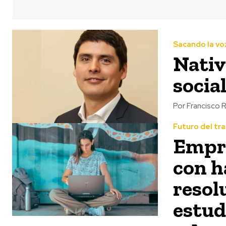
Sacando la vo
Nativ
socia
Por Francisco R
Futuro del tr
Empre
con h
resol
estud