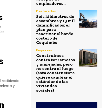
empleadores...
Destacados
s
Seis kilómetros de
escombros y 13 mil
damnificados: el
e
plan para
las
reactivar el borde
costero de
Coquimbo
Empresas
Construimos
s
contra terremotos
y marejadas, pero
no contra el fuego
(esta constructora
quiere cambiar el
á recibiendo
estándar de las
viviendas
amiento y
sociales)
n