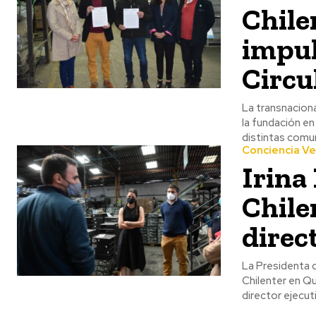
Chile
impul
Circu
La transnacion
la fundación e
distintas comun
Conciencia V
Irina
Chile
direc
La Presidenta d
Chilenter en Qu
director ejecut