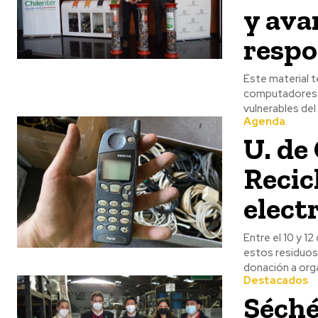
y ava
respo
Este material t
computadores r
vulnerables del 
Agenda
U. de
Recic
elect
Entre el 10 y 1
estos residuos,
donación a org
Destacados
Séché