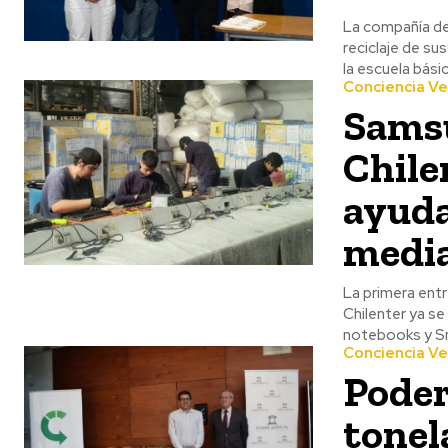
La compañía de
reciclaje de su
la escuela bási
Conciencia V
Samsu
Chile
ayuda
media
La primera ent
Chilenter ya se
notebooks y 
Conciencia V
Poder
tonel