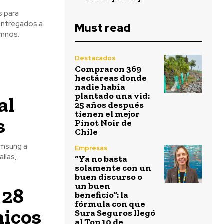
s para
 entregados a
Must read
umnos.
Destacados
Compraron 369
hectáreas donde
nadie había
plantado una vid:
al
25 años después
tienen el mejor
s
Pinot Noir de
Chile
amsung a
Empresas
llas,
“Ya no basta
solamente con un
buen discurso o
un buen
 28
beneficio”: la
fórmula con que
nicos
Sura Seguros llegó
al Top 10 de