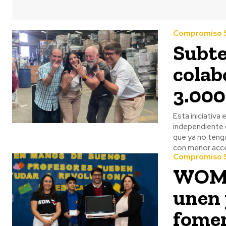
Compromiso S
Subte
colab
3.00
Esta iniciativa 
independiente 
que ya no tenga
con menor acce
Compromiso S
WOM y
unen 
fomen