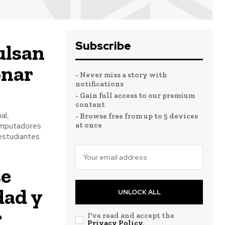
Subscribe
ulsan
onar
- Never miss a story with
notifications
- Gain full access to our premium
content
al,
- Browse free from up to 5 devices
at once
computadores
 estudiantes
se
dad y
UNLOCK ALL
r
I've read and accept the
Privacy Policy
.