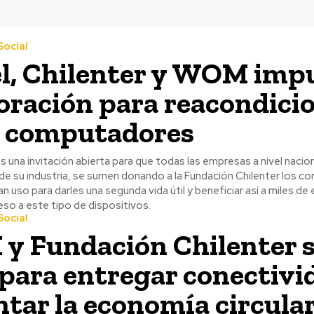
ocial
l, Chilenter y WOM imp
oración para reacondici
0 computadores
es una invitación abierta para que todas las empresas a nivel nacion
de su industria, se sumen donando a la Fundación Chilenter los 
n uso para darles una segunda vida útil y beneficiar así a miles de
so a este tipo de dispositivos.
ocial
 Fundación Chilenter 
para entregar conectivi
tar la economía circula