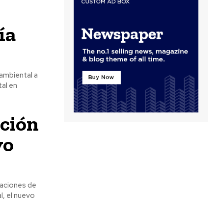
ía
ambiental a
al en
ción
vo
laciones de
l, el nuevo